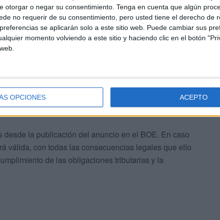
e otorgar o negar su consentimiento.
Tenga en cuenta que algún proc
de no requerir de su consentimiento, pero usted tiene el derecho de r
referencias se aplicarán solo a este sitio web. Puede cambiar sus pref
alquier momento volviendo a este sitio y haciendo clic en el botón "Pri
 web.
3 General Tributaria, el anuncio identifica al
tificación, el órgano competente y el lugar donde debe
ÁS OPCIONES
ACEPTO
es desde la publicación del anuncio en el BOE. En caso
rá válida, con todas las consecuencias legales que ello
umplimiento de las obligaciones tributarias y la