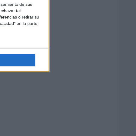
esamiento de sus
echazar tal
erencias o retirar su
vacidad" en la parte