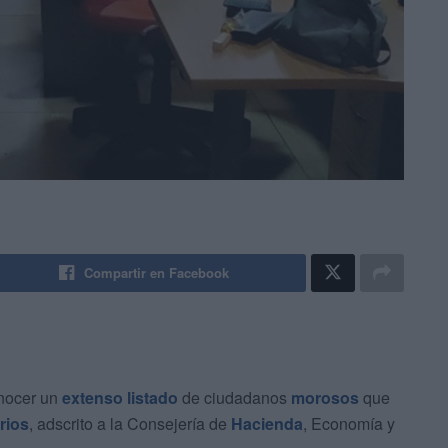
Compartir en Facebook
onocer un
extenso listado
de ciudadanos
morosos
que
rios
, adscrito a la Consejería de
Hacienda
, Economía y