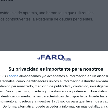
rovidencia de apremio, una herramienta que utilizan las
os contribuyentes la existencia de deudas pendientes.
s tributarios o a sus representantes legales que se
 del plazo establecido.
Su privacidad es importante para nosotros
s 1733
socios
almacenamos y/o accedemos a información en un disposit
 podido efectuarse por otros medios. El BOE advierte que,
sonales, como identificadores únicos e información estándar enviada 
la notificación se considerará realizada a todos los
ntenido personalizado, medición de publicidad y contenido, investigaci
os.
Con su permiso, nosotros y nuestros socios podemos utilizar datos 
el plazo.
identificación mediante las características de dispositivos. Puede hacer
ntimiento a nosotros y a nuestros 1733 socios para que llevemos a ca
. De forma alternativa, puede acceder a información más detallada y 