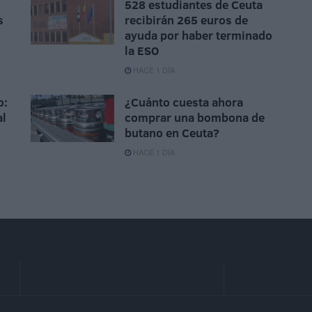
528 estudiantes de Ceuta
s
recibirán 265 euros de
ayuda por haber terminado
la ESO
HACE 1 DÍA
o:
¿Cuánto cuesta ahora
al
comprar una bombona de
butano en Ceuta?
HACE 1 DÍA