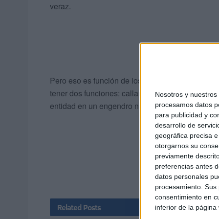
veraz.
Pero eso es función de los que mandan y de los q
tener dos funciones: callar o intervenir. Lo segu
Nosotros y nuestro
entidad en un engendro nada recomendable.
procesamos datos per
para publicidad y co
desarrollo de servici
geográfica precisa e 
otorgarnos su conse
previamente descrito
preferencias antes d
datos personales pue
procesamiento. Sus p
consentimiento en cu
Related
Posts
inferior de la página