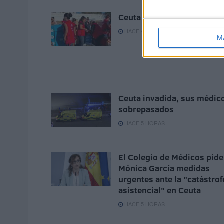
Ceuta es mucha Ceuta
HACE 4 HORAS
M
Ceuta invadida, sus médic
sobrepasados
HACE 5 HORAS
El Colegio de Médicos pide
Mónica García medidas
urgentes ante la "catástrof
asistencial" en Ceuta
HACE 5 HORAS