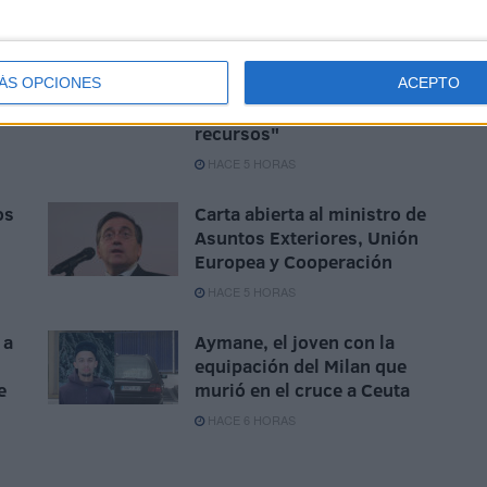
UGT se suma a la
concentración de las cuatro
culturas: "Ceuta necesita
ÁS OPCIONES
ACEPTO
unidad, respuestas y más
recursos"
HACE 5 HORAS
os
Carta abierta al ministro de
Asuntos Exteriores, Unión
Europea y Cooperación
HACE 5 HORAS
 a
Aymane, el joven con la
equipación del Milan que
e
murió en el cruce a Ceuta
HACE 6 HORAS