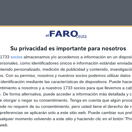
Su privacidad es importante para nosotros
ue constituyen el coro político a su alrededor que puede
ndo es lo inteligente porque si no convertiremos esa nueva
s 1733
socios
almacenamos y/o accedemos a información en un disposit
sonales, como identificadores únicos e información estándar enviada 
ntenido personalizado, medición de publicidad y contenido, investigaci
os.
Con su permiso, nosotros y nuestros socios podemos utilizar datos 
identificación mediante las características de dispositivos. Puede hacer
ntimiento a nosotros y a nuestros 1733 socios para que llevemos a ca
. De forma alternativa, puede acceder a información más detallada y 
e otorgar o negar su consentimiento.
Tenga en cuenta que algún proc
de no requerir de su consentimiento, pero usted tiene el derecho de r
referencias se aplicarán solo a este sitio web. Puede cambiar sus pref
alquier momento volviendo a este sitio y haciendo clic en el botón "Pri
 web.