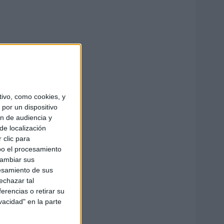
ivo, como cookies, y
por un dispositivo
ón de audiencia y
de localización
 clic para
bo el procesamiento
cambiar sus
esamiento de sus
echazar tal
erencias o retirar su
vacidad" en la parte