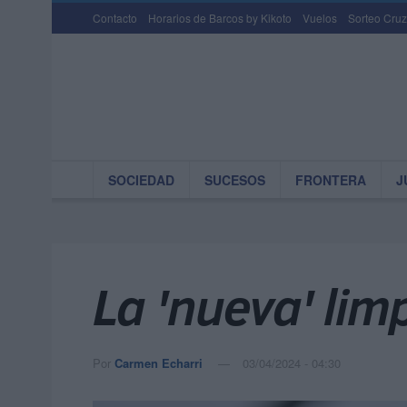
Contacto
Horarios de Barcos by Kikoto
Vuelos
Sorteo Cruz
SOCIEDAD
SUCESOS
FRONTERA
J
La 'nueva' lim
Por
Carmen Echarri
03/04/2024 - 04:30