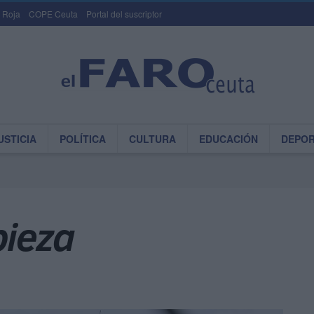
 Roja
COPE Ceuta
Portal del suscriptor
USTICIA
POLÍTICA
CULTURA
EDUCACIÓN
DEPO
pieza