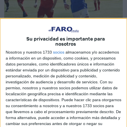
Su privacidad es importante para
nosotros
Nosotros y nuestros 1733
socios
almacenamos y/o accedemos
Imagen cedida
a información en un dispositivo, como cookies, y procesamos
datos personales, como identificadores únicos e información
estándar enviada por un dispositivo para publicidad y contenido
personalizado, medición de publicidad y contenido,
El
Ceuta B
sigue realizando movimientos en este mercado
investigación de audiencia y desarrollo de servicios.
Con su
de verano. En esta ocasión, anunció la contratación del
permiso, nosotros y nuestros socios podemos utilizar datos de
localización geográfica precisa e identificación mediante las
joven jugador del Atlético Espeleño, Cristian Martínez.
características de dispositivos. Puede hacer clic para otorgarnos
su consentimiento a nosotros y a nuestros 1733 socios para
Futbolista técnico con mucho descaro, rápido y con una
que llevemos a cabo el procesamiento previamente descrito. De
gran explosividad para desbordar a sus rivales. Esas son
forma alternativa, puede acceder a información más detallada y
las características de este jugador de tan solo 18 años,
cambiar sus preferencias antes de otorgar o negar su