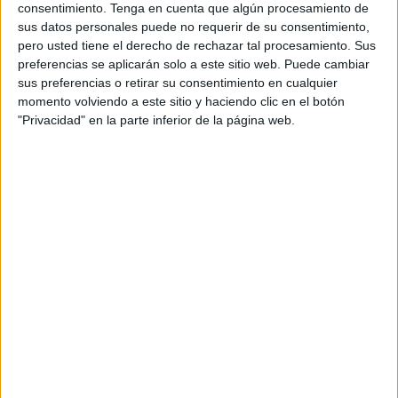
que llega procedente del Atlético Espeleño.
consentimiento.
Tenga en cuenta que algún procesamiento de
sus datos personales puede no requerir de su consentimiento,
En sus dos últimas temporadas jugó partidos con el
pero usted tiene el derecho de rechazar tal procesamiento. Sus
preferencias se aplicarán solo a este sitio web. Puede cambiar
Atlético Porcuna y Atlético Espeleño en la
Tercera
sus preferencias o retirar su consentimiento en cualquier
División RFEF
, aunque no tuvo suerte de cara a gol.
momento volviendo a este sitio y haciendo clic en el botón
"Privacidad" en la parte inferior de la página web.
Es un futbolista de Córdoba con 1.71 cm y 59 kg, lo que le
hacen ser un jugador rápido y que tendrá libertad de
movimientos para desbordar por banda derecha.
El conjunto que dirige Mohamed Mohamed se está
reforzando bien de cara a la próxima temporada donde los
ceutíes esperan pasar una temporada sin complicaciones,
donde en la campaña anterior el Ceuta B consiguió la
permanencia a falta de tres jornadas.
Mohamed y ‘Perita’ están formando un equipo sólido para
afrontar esta temporada sin sobresaltos, donde el club ya
va confeccionando la plantilla. Estos tres últimos fichajes