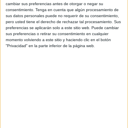
cambiar sus preferencias antes de otorgar o negar su
Pérez tiene que saber impulsar de la mano de los
consentimiento.
Tenga en cuenta que algún procesamiento de
ministerios competentes la definición de un modelo de
sus datos personales puede no requerir de su consentimiento,
pero usted tiene el derecho de rechazar tal procesamiento. Sus
frontera seguro, pero también ágil y eficaz para el trasiego
preferencias se aplicarán solo a este sitio web. Puede cambiar
de personas y mercancías, acabando con el permanente
sus preferencias o retirar su consentimiento en cualquier
colapso que la estrangula desde hace un lustro.
momento volviendo a este sitio y haciendo clic en el botón
"Privacidad" en la parte inferior de la página web.
También se espera de ella que sea capaz de mantener
pese a la crispación nacional el tono de colaboración leal
que el Ejecutivo central y el local han venido mantenido
durante los últimos años al margen de colores políticos en
beneficio del interés general y del conjunto de la
ciudadanía caballa.
La nueva delegada lleva a esa responsabilidad con la
tarea pendiente también de acelerar la ejecución de las
medidas de mayor calado del Plan Integral de Desarrollo
Socioeconómico aprobado hace ya más de un año por el