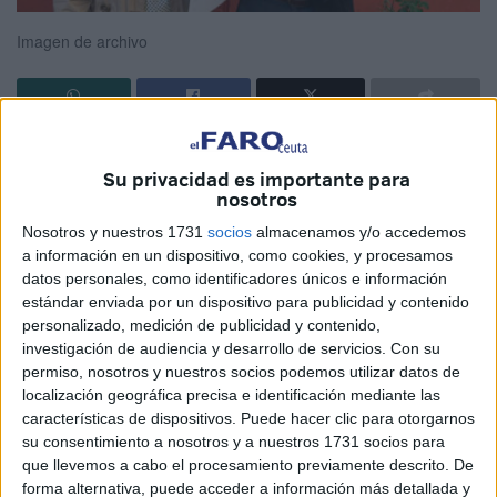
Imagen de archivo
El Consejo de Ministros nombró ayer nueva delegada del
Su privacidad es importante para
Gobierno en Ceuta a la socialista Cristina Pérez, que
nosotros
releva en su cargo a Rafael García solo trece meses
Nosotros y nuestros 1731
socios
almacenamos y/o accedemos
después de que este sustituyera a su vez a Salvadora
a información en un dispositivo, como cookies, y procesamos
Mateos.
datos personales, como identificadores únicos e información
estándar enviada por un dispositivo para publicidad y contenido
La abogada, hasta ahora diputada autonómica y
personalizado, medición de publicidad y contenido,
vicepresidenta de la Mesa Rectora de la Asamblea, toma
investigación de audiencia y desarrollo de servicios.
Con su
las riendas de una institución con muchos retos sobre la
permiso, nosotros y nuestros socios podemos utilizar datos de
mesa que debe saber afrontar con la responsabilidad que
localización geográfica precisa e identificación mediante las
características de dispositivos. Puede hacer clic para otorgarnos
exigen las singularidades locales, pero también con la
su consentimiento a nosotros y a nuestros 1731 socios para
decisión que demanda la encrucijada en la que se
que llevemos a cabo el procesamiento previamente descrito. De
encuentra la ciudad autónoma.
forma alternativa, puede acceder a información más detallada y