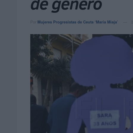
de género
Por
Mujeres Progresistas de Ceuta ‘María Miaja’
2