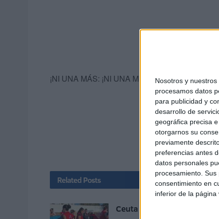
¡NI UNA MÁS: ¡NI UNA MENOS!
Nosotros y nuestro
procesamos datos per
para publicidad y co
desarrollo de servici
geográfica precisa e 
otorgarnos su conse
previamente descrito
preferencias antes d
datos personales pue
procesamiento. Sus p
Related
Posts
consentimiento en cu
inferior de la página
Ceuta es mucha Ceuta