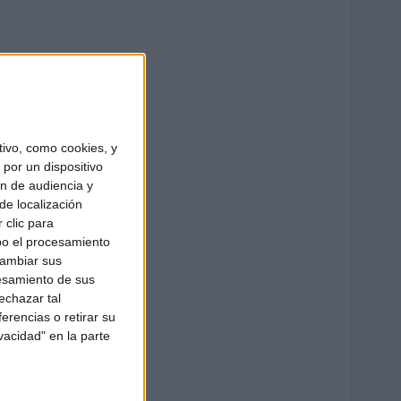
ivo, como cookies, y
por un dispositivo
ón de audiencia y
de localización
 clic para
bo el procesamiento
cambiar sus
esamiento de sus
echazar tal
erencias o retirar su
vacidad" en la parte