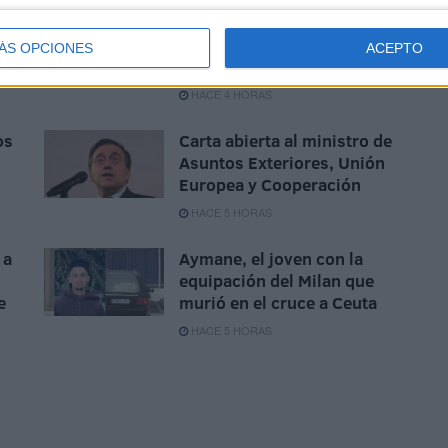
concentración de las cuatro
culturas: "Ceuta necesita
unidad, respuestas y más
ÁS OPCIONES
ACEPTO
recursos"
HACE 4 HORAS
os
Carta abierta al ministro de
Asuntos Exteriores, Unión
Europea y Cooperación
HACE 5 HORAS
 a
Aymane, el joven con la
equipación del Milan que
e
murió en el cruce a Ceuta
HACE 5 HORAS