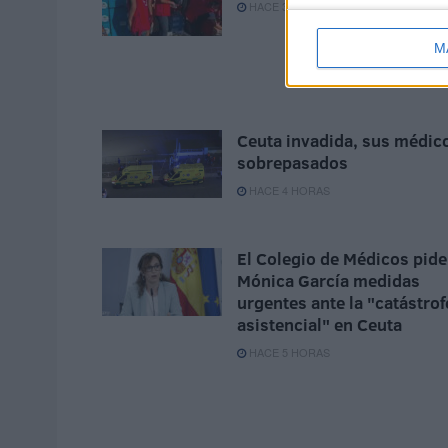
HACE 3 HORAS
M
Ceuta invadida, sus médic
sobrepasados
HACE 4 HORAS
El Colegio de Médicos pide
Mónica García medidas
urgentes ante la "catástrof
asistencial" en Ceuta
HACE 5 HORAS