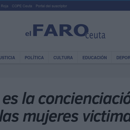
 Roja
COPE Ceuta
Portal del suscriptor
USTICIA
POLÍTICA
CULTURA
EDUCACIÓN
DEPO
es la concienciaci
las mujeres victima