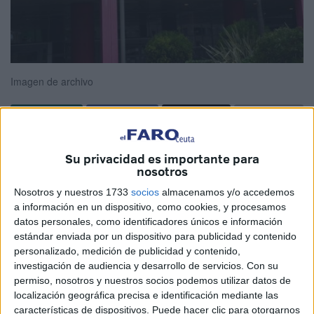
Imagen de archivo
Porque cuando algo sale mal, cuando algo es injusto,
Su privacidad es importante para
cuando se comete un fallo y hay una situación de
nosotros
impotencia y desorden, nos invade la necesidad de
Nosotros y nuestros 1733
socios
almacenamos y/o accedemos
reivindicar y denunciar. Lógico. Pero muchas veces se nos
a información en un dispositivo, como cookies, y procesamos
olvida, a veces hasta nos sorprendemos, que las cosas
datos personales, como identificadores únicos e información
estándar enviada por un dispositivo para publicidad y contenido
funcionen bien. Cuando eso pasa respiramos, lo
personalizado, medición de publicidad y contenido,
comentamos a quien tenemos al lado, pero no lo
investigación de audiencia y desarrollo de servicios.
Con su
anunciamos. Incluso hay quien dice, es que debe ser así.
permiso, nosotros y nuestros socios podemos utilizar datos de
Punto.
localización geográfica precisa e identificación mediante las
características de dispositivos. Puede hacer clic para otorgarnos