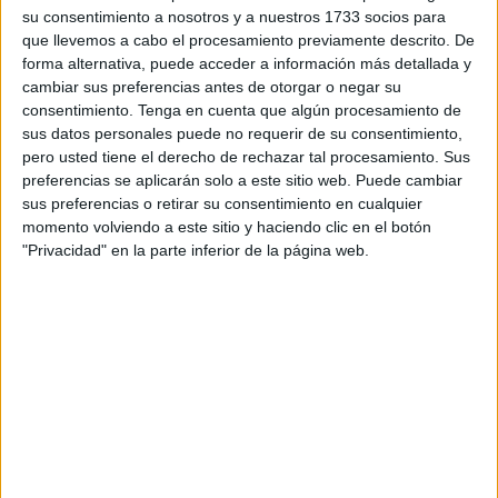
Pues hoy quiero agradecer públicamente el trato que nos
su consentimiento a nosotros y a nuestros 1733 socios para
que llevemos a cabo el procesamiento previamente descrito. De
dieron y la experiencia que vivimos en el Hospital
forma alternativa, puede acceder a información más detallada y
Universitario y con la Sanidad Pública de Ceuta.
cambiar sus preferencias antes de otorgar o negar su
consentimiento.
Tenga en cuenta que algún procesamiento de
Desde la madrugada del miércoles, 28 de agosto, que
sus datos personales puede no requerir de su consentimiento,
llamamos al 112, todo ha sido un cúmulo de experiencias
pero usted tiene el derecho de rechazar tal procesamiento. Sus
positivas, dentro de la gravedad y de la situación tan
preferencias se aplicarán solo a este sitio web. Puede cambiar
sus preferencias o retirar su consentimiento en cualquier
delicada que estábamos viviendo. Una coordinación
momento volviendo a este sitio y haciendo clic en el botón
excelente, un trato personal excepcional, y una calidad
"Privacidad" en la parte inferior de la página web.
humana que te hacía respirar y sostenerte en los
momentos difíciles.
A nuestra madre se la llevaron el miércoles a Urgencias,
estando allí ingresada en Box toda la noche y parte del día
posterior, hasta que la pasaron a observación para hacerle
una serie de pruebas. Una vez allí la trasladaron a planta.
"Sé que estamos en un