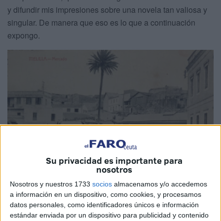
y difundir mis impresiones sobre una novela tan valiosa y
singular. De manera que eso es lo que a continuación
expongo.
Su privacidad es importante para
nosotros
Nosotros y nuestros 1733
socios
almacenamos y/o accedemos
a información en un dispositivo, como cookies, y procesamos
Las ciudades europeas de Melilla y
datos personales, como identificadores únicos e información
estándar enviada por un dispositivo para publicidad y contenido