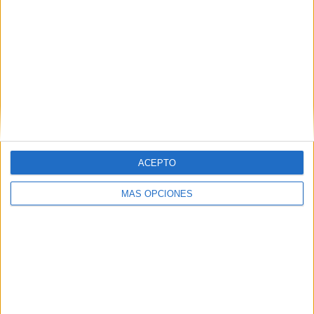
1.-En el capítulo sobre “Melilla y la literatura”, incluido en el
libro Historia de Melilla, citado más arriba, se menciona
que el corpus está constituido por veinte textos. Recuerden
que el libro se publica en el año 2005.
ACEPTO
MÁS OPCIONES
Los protagonistas de El Porvenir del