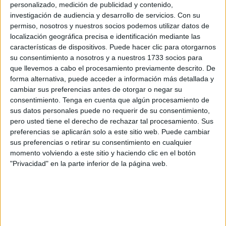
Ceuta como protagonistas de
personalizado, medición de publicidad y contenido,
novelas
investigación de audiencia y desarrollo de servicios.
Con su
permiso, nosotros y nuestros socios podemos utilizar datos de
localización geográfica precisa e identificación mediante las
Por su situación geográfica, transfronteriza y exótica, así
características de dispositivos. Puede hacer clic para otorgarnos
como por la singular historia de estas dos ciudades,
su consentimiento a nosotros y a nuestros 1733 socios para
ambas son merecedoras y proclives a convertirse en
que llevemos a cabo el procesamiento previamente descrito. De
forma alternativa, puede acceder a información más detallada y
escenario de novelas o de ser protagonistas de historias
cambiar sus preferencias antes de otorgar o negar su
noveladas o bien para utilizarlas en novelas históricas.
consentimiento.
Tenga en cuenta que algún procesamiento de
Con desigual fortuna, pero con semejante interés, las dos
sus datos personales puede no requerir de su consentimiento,
ciudades han sido en parte referentes novelísticos,
pero usted tiene el derecho de rechazar tal procesamiento. Sus
preferencias se aplicarán solo a este sitio web. Puede cambiar
siguiendo ese ambiguo camino por el que siempre
sus preferencias o retirar su consentimiento en cualquier
transcurren: tan semejantes en tantas cosas, pero tan
momento volviendo a este sitio y haciendo clic en el botón
distintas y distantes.
"Privacidad" en la parte inferior de la página web.
Debemos en principio distinguir las múltiples formas que la
presencia de estas ciudades ha adquirido en los libros,
porque lo que aquí se busca no trata de que estas sean
objeto de meras referencias o de alusiones en algunos