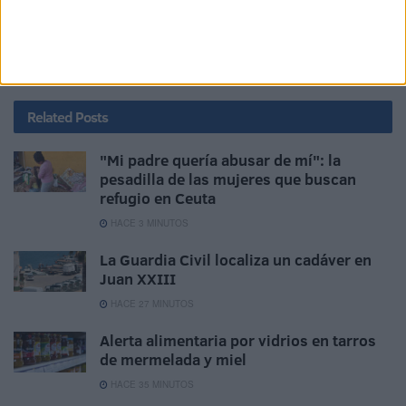
históricas hasta ahora no han sido bien aprovechadas por
los novelistas.
Related
Posts
"Mi padre quería abusar de mí": la
pesadilla de las mujeres que buscan
refugio en Ceuta
HACE 3 MINUTOS
La Guardia Civil localiza un cadáver en
Juan XXIII
HACE 27 MINUTOS
Alerta alimentaria por vidrios en tarros
de mermelada y miel
HACE 35 MINUTOS