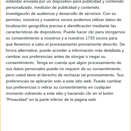
estándar enviada por un dispositivo para publicidad y contenido
protegido ceutí. ¿Qué le han parecido los nuevos fichajes?
personalizado, medición de publicidad y contenido,
– Magnífica impresión, creo que tenemos este año una
investigación de audiencia y desarrollo de servicios.
Con su
buena plantilla, para no preocuparnos y entre ellos este
permiso, nosotros y nuestros socios podemos utilizar datos de
muchacho, gran promesa del futbol moderno, Miguel, que
localización geográfica precisa e identificación mediante las
características de dispositivos. Puede hacer clic para otorgarnos
ya nos ha sido presentado previamente y sonrie por el
su consentimiento a nosotros y a nuestros 1733 socios para
halago y le preguntan a Bernal por sus inicios, y su mejor
que llevemos a cabo el procesamiento previamente descrito. De
satisfacción hasta estos momentos, a lo que contesta que
forma alternativa, puede acceder a información más detallada y
ser preseleccionado para el equipo nacional juvenil,
cambiar sus preferencias antes de otorgar o negar su
jugando un partido con el Rayo Vallecano de la Segunda
consentimiento.
Tenga en cuenta que algún procesamiento de
sus datos personales puede no requerir de su consentimiento,
División y la pregunta va pa ra Yeyo: ¿Cómo se fijó en este
pero usted tiene el derecho de rechazar tal procesamiento. Sus
jugador? A lo que contesta: “Lo ví jugar en partido final de
preferencias se aplicarán solo a este sitio web. Puede cambiar
Copa de Federación de Juveniles en Ceuta y quedé tan
sus preferencias o retirar su consentimiento en cualquier
profundamente impresionado de la calidad dce su juego
momento volviendo a este sitio y haciendo clic en el botón
"Privacidad" en la parte inferior de la página web.
que inmediatamente lo comprometí para traerlo a Jerez.
¿Qué cualidades le concede? Y dice “ Buen toque de
balón, con un gran sentido del desmarque, afición y
juventud”