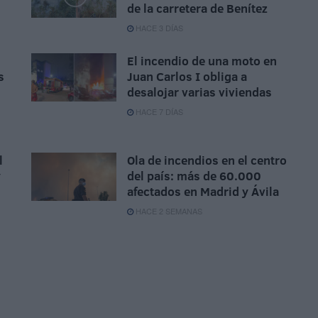
de la carretera de Benítez
HACE 3 DÍAS
El incendio de una moto en
s
Juan Carlos I obliga a
desalojar varias viviendas
HACE 7 DÍAS
l
Ola de incendios en el centro
y
del país: más de 60.000
afectados en Madrid y Ávila
HACE 2 SEMANAS