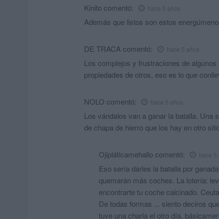
Kinito
comentó:
hace 5 años
Además que listos son estos energúmenos,
DE TRACA
comentó:
hace 5 años
Los complejos y frustraciones de algunos
propiedades de otros, eso es lo que conllev
NOLO
comentó:
hace 5 años
Los vándalos van a ganar la batalla. Una so
de chapa de hierro que los hay en otro siti
Ojipláticamehallo
comentó:
hace 5
Eso sería darles la batalla por gana
quemarán más coches. La lotería: levan
encontrarte tu coche calcinado. Ceuta
De todas formas ... siento deciros que
tuve una charla el otro día, básicamen