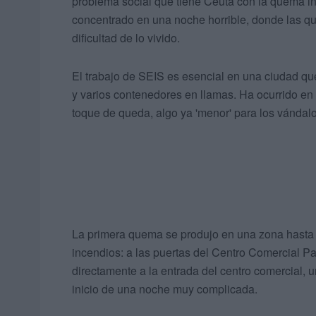
problema social que tiene Ceuta con la quema i
concentrado en una noche horrible, donde las qu
dificultad de lo vivido.
El trabajo de SEIS es esencial en una ciudad q
y varios contenedores en llamas. Ha ocurrido en d
toque de queda, algo ya 'menor' para los vándalo
La primera quema se produjo en una zona hasta 
incendios: a las puertas del Centro Comercial P
directamente a la entrada del centro comercial, 
inicio de una noche muy complicada.