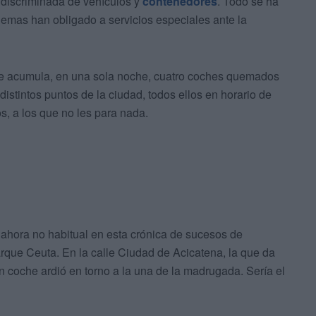
ndiscriminada de vehículos y
contenedores
. Todo se ha
emas han obligado a servicios especiales ante la
ue acumula, en una sola noche, cuatro coches quemados
istintos puntos de la ciudad, todos ellos en horario de
s, a los que no les para nada.
ahora no habitual en esta crónica de sucesos de
arque Ceuta. En la calle
Ciudad de Acicatena, la que da
un coche ardió en torno a la una de la madrugada. Sería el