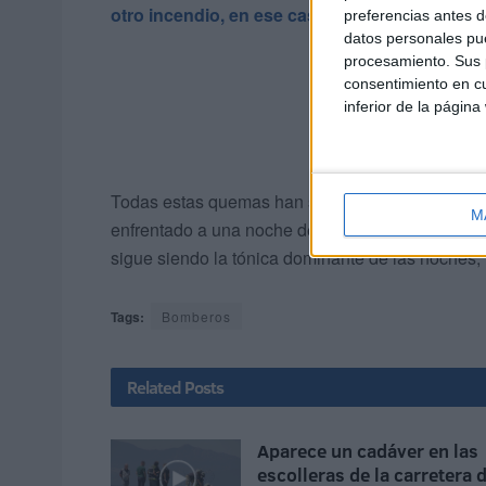
otro incendio, en ese caso de chatarras.
preferencias antes d
datos personales pue
procesamiento. Sus p
consentimiento en cu
inferior de la página
Todas estas quemas han sido confirmadas por el
M
enfrentado a una noche de mucha actividad que r
sigue siendo la tónica dominante de las noches
Tags:
Bomberos
Related
Posts
Aparece un cadáver en las
escolleras de la carretera 