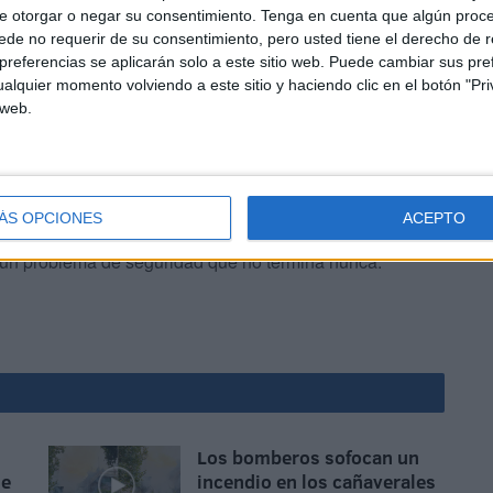
e otorgar o negar su consentimiento.
Tenga en cuenta que algún proc
de no requerir de su consentimiento, pero usted tiene el derecho de r
referencias se aplicarán solo a este sitio web. Puede cambiar sus pref
alquier momento volviendo a este sitio y haciendo clic en el botón "Pri
 web.
 equipo de Bomberos a este periódico, los cuales se han
ÁS OPCIONES
ACEPTO
efleja el problema social que tiene Ceuta: el vandalismo
, un problema de seguridad que no termina nunca.
Los bomberos sofocan un
de
incendio en los cañaverales