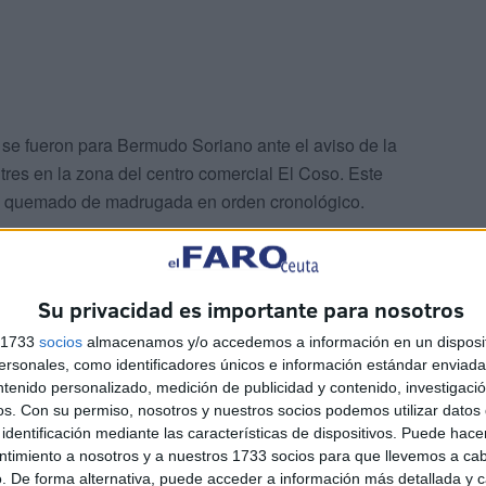
e fueron para Bermudo Soriano ante el aviso de la
res en la zona del centro comercial El Coso. Este
do quemado de madrugada en orden cronológico.
Su privacidad es importante para nosotros
s 1733
socios
almacenamos y/o accedemos a información en un disposit
sonales, como identificadores únicos e información estándar enviada 
e que finalizara el toque de queda, sobre las 5:30, se
ntenido personalizado, medición de publicidad y contenido, investigaci
os.
Con su permiso, nosotros y nuestros socios podemos utilizar datos 
es quemados. Sumados a los anteriores hacen los cuatro
identificación mediante las características de dispositivos. Puede hacer
. Fue además en la zona cercana a Arcos Quebrados, un
ntimiento a nosotros y a nuestros 1733 socios para que llevemos a ca
de este mismo sábado
por la tarde también se declaró
. De forma alternativa, puede acceder a información más detallada y 