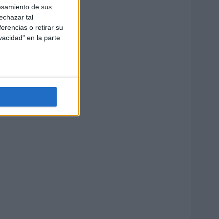
esamiento de sus
echazar tal
erencias o retirar su
vacidad" en la parte