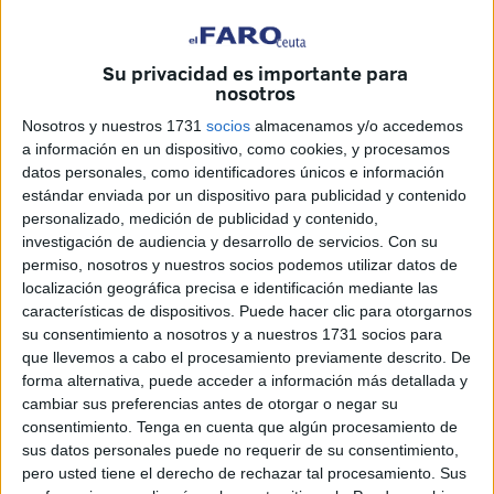
Su privacidad es importante para
nosotros
Nosotros y nuestros 1731
socios
almacenamos y/o accedemos
a información en un dispositivo, como cookies, y procesamos
Existe ahora mismo un interés por parte de determinados
datos personales, como identificadores únicos e información
estándar enviada por un dispositivo para publicidad y contenido
sectores de nuestra ciudad que buscan, por encima de
personalizado, medición de publicidad y contenido,
todo, la desaparición del hotel propiedad de la Ciudad
investigación de audiencia y desarrollo de servicios.
Con su
Autónoma y que seguramente, hoy por hoy, sea el bastión
permiso, nosotros y nuestros socios podemos utilizar datos de
de proa de los hoteles de nuestra ciudad por sus propias
localización geográfica precisa e identificación mediante las
características. Es una conspiración entre partidos
características de dispositivos. Puede hacer clic para otorgarnos
su consentimiento a nosotros y a nuestros 1731 socios para
políticos y otra serie de personas particulares que
que llevemos a cabo el procesamiento previamente descrito. De
denuncian y vuelven a denunciar la situación económica
forma alternativa, puede acceder a información más detallada y
por la que está atravesando, en estos momento, el
cambiar sus preferencias antes de otorgar o negar su
mencionado hotel ceutí.
consentimiento.
Tenga en cuenta que algún procesamiento de
sus datos personales puede no requerir de su consentimiento,
Las distintas explicaciones que se ofrecen por parte del
pero usted tiene el derecho de rechazar tal procesamiento. Sus