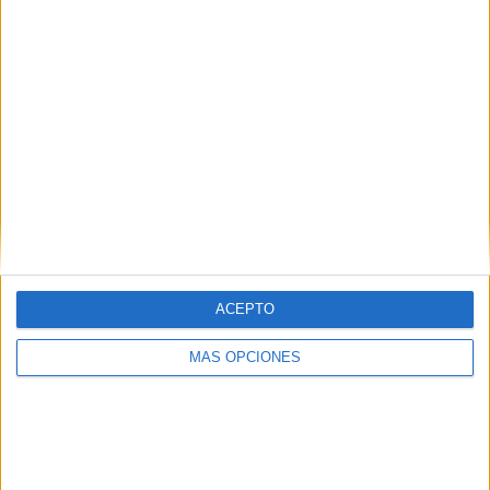
No solo hay menores desaparecidos. Hay familias que
también lanzan un mensaje de emergencia por ya
personas mayores de edad. Es el caso por ejemplo de
Okba, de 20 años. Su familia cree que cruzó a Ceuta -
coincide cuando le perdieron el rastro- y su madre,
ACEPTO
explican, "está desesperada".
MÁS OPCIONES
Nabil, también de 20 años