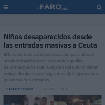
Niños desaparecidos desde
las entradas masivas a Ceuta
El Faro de Ceuta abre está sección para ofrecer
una información servicio a todas aquellas
personas que buscan a alguien del que no tienen
noticia desde la crisis migratoria de la que ya han
pasado varias semanas
Por
El Faro de Ceuta
25/05/2021 - 08:00