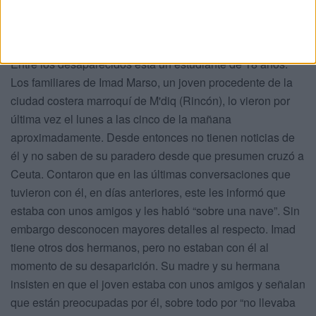
Imad Marso, estudiante de 18 años
Entre los desaparecidos está un estudiante de 18 años.
Los familiares de Imad Marso, un joven procedente de la
ciudad costera marroquí de M'diq (Rincón), lo vieron por
última vez el lunes a las cinco de la mañana
aproximadamente. Desde entonces no tienen noticias de
él y no saben de su paradero desde que presumen cruzó a
Ceuta. Contaron que en las últimas conversaciones que
tuvieron con él, en días anteriores, este les informó que
estaba con unos amigos y les habló “sobre una nave”. Sin
embargo desconocen mayores detalles al respecto. Imad
tiene otros dos hermanos, pero no estaban con él al
momento de su desaparición. Su madre y su hermana
insisten en que el joven estaba con unos amigos y señalan
que están preocupadas por él, sobre todo por “no llevaba