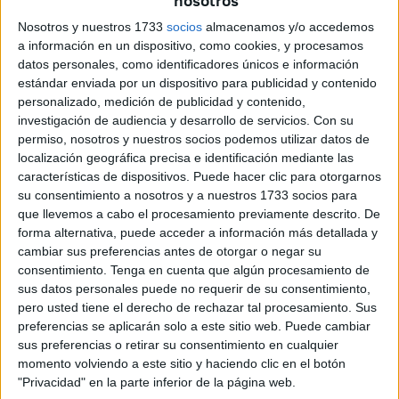
nosotros
Toda ayuda es buena y el idioma no es el impedimento.
Nosotros y nuestros 1733
socios
almacenamos y/o accedemos
Las familias son conscientes de que quienes les pueden
a información en un dispositivo, como cookies, y procesamos
ayudar pueden no saber el árabe, por lo que también se
datos personales, como identificadores únicos e información
han organizado para que cuando se responda a las
estándar enviada por un dispositivo para publicidad y contenido
personalizado, medición de publicidad y contenido,
llamadas pueda haber gente que entienda el español. Es
investigación de audiencia y desarrollo de servicios.
Con su
el caso de la familia de Yahia Zamouri, de Martil, también
permiso, nosotros y nuestros socios podemos utilizar datos de
muy joven. Lleva desaparecido desde la entrada en masa
localización geográfica precisa e identificación mediante las
de inmigrantes a Ceuta y su madre está desesperada. La
características de dispositivos. Puede hacer clic para otorgarnos
su consentimiento a nosotros y a nuestros 1733 socios para
palabra desesperación es la que más se repite entre
que llevemos a cabo el procesamiento previamente descrito. De
quienes lanzan el mensaje de que de sus hijos, una
forma alternativa, puede acceder a información más detallada y
semana después, no tienen novedades.
cambiar sus preferencias antes de otorgar o negar su
consentimiento.
Tenga en cuenta que algún procesamiento de
Yasir y Badr
sus datos personales puede no requerir de su consentimiento,
pero usted tiene el derecho de rechazar tal procesamiento. Sus
preferencias se aplicarán solo a este sitio web. Puede cambiar
sus preferencias o retirar su consentimiento en cualquier
momento volviendo a este sitio y haciendo clic en el botón
"Privacidad" en la parte inferior de la página web.