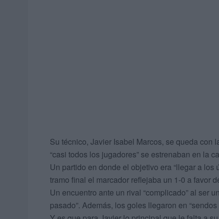
Su técnico, Javier Isabel Marcos, se queda con l
“casi todos los jugadores” se estrenaban en la c
Un partido en donde el objetivo era “llegar a los 
tramo final el marcador reflejaba un 1-0 a favor d
Un encuentro ante un rival “complicado” al ser 
pasado”. Además, los goles llegaron en “sendos e
Y es que para Javier lo principal que le falta a 