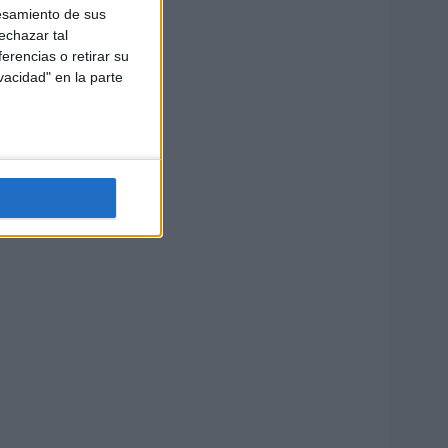
esamiento de sus
echazar tal
erencias o retirar su
vacidad" en la parte