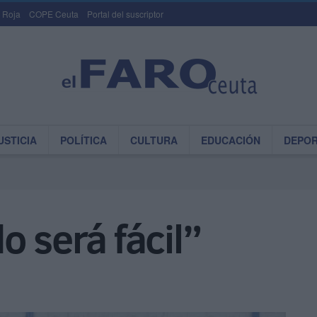
 Roja
COPE Ceuta
Portal del suscriptor
USTICIA
POLÍTICA
CULTURA
EDUCACIÓN
DEPO
o será fácil”