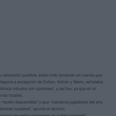
a valoración positiva, sobre todo teniendo en cuenta que
ategoría a excepción de Sufian, Adrián y Mario, señalaba.
últimos minutos con opciones”, y así fue, ya que en el
e los locales.
un “recién descendido” y que “mantenía jugadores del año
rrores nuestros”, apuntó el técnico.
su equipo en estos momentos es “saber competir”,