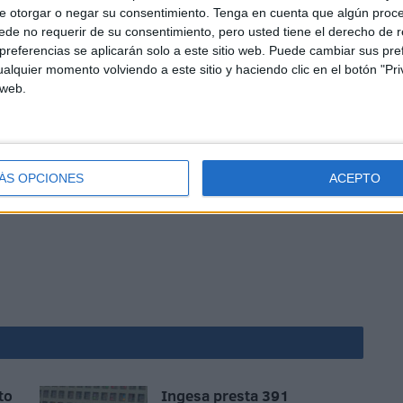
e otorgar o negar su consentimiento.
Tenga en cuenta que algún proc
lena formación” y que por lo tanto no hay que “centrarse
de no requerir de su consentimiento, pero usted tiene el derecho de r
ntes”.
referencias se aplicarán solo a este sitio web. Puede cambiar sus pref
las cosas muy claras y actuar siempre de la misma
alquier momento volviendo a este sitio y haciendo clic en el botón "Pri
 web.
 en casa este domingo, en donde la entrada será gratuita,
equipo de local con los encuentros que disputa el Ceutí
ÁS OPCIONES
ACEPTO
to
Ingesa presta 391