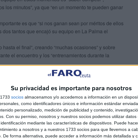
dos los minutos”, ya que “en un momento te pueden ganar
mportante es que “si nos ganan sean por méritos de ellos
los dos tantos que encajó su equipo en La Palma el
o hasta el final”, creando “muchas ocasiones” y sobre
rante el encuentro y los “entrenamientos durante la
nte La Puebla de los Infantes, equipo sevillano que
lcalá FS por 5-8.
Su privacidad es importante para nosotros
ara recuperar sensaciones en el partido que se jugará el
advierte que “esta temporada no nos vamos a encontrar
s 1733
socios
almacenamos y/o accedemos a información en un disposit
“en casa y ante la afición hay más posibilidades”. Del
sonales, como identificadores únicos e información estándar enviada 
ntenido personalizado, medición de publicidad y contenido, investigaci
a referencia”.
os.
Con su permiso, nosotros y nuestros socios podemos utilizar datos 
cara a la cita contra el equipo sevillano, el técnico del
identificación mediante las características de dispositivos. Puede hacer
nsa cerrada”, en definitiva “trabajar y continuar
ntimiento a nosotros y a nuestros 1733 socios para que llevemos a ca
. De forma alternativa, puede acceder a información más detallada y 