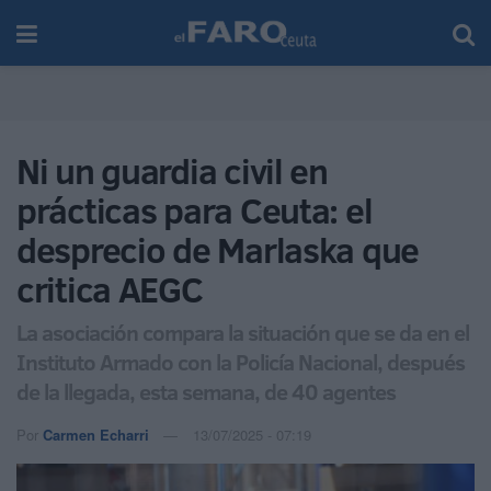
Ni un guardia civil en
prácticas para Ceuta: el
desprecio de Marlaska que
critica AEGC
La asociación compara la situación que se da en el
Instituto Armado con la Policía Nacional, después
de la llegada, esta semana, de 40 agentes
Por
Carmen Echarri
13/07/2025 - 07:19