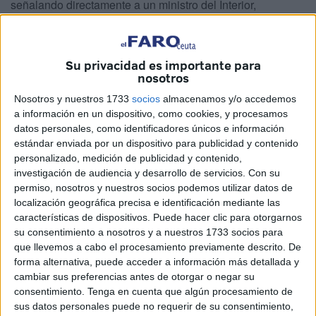
señalando directamente a un ministro del Interior,
Fernando Grande-Marlaska
, que no pone el foco de
atención en las necesidades que presenta la ciudad.
Su privacidad es importante para
La asociación alude a los cientos de hombres y mujeres
nosotros
que han terminado su periodo de formación en las
Nosotros y nuestros 1733
socios
almacenamos y/o accedemos
academias de Baeza y Valdemoro
. “Salen para realizar
a información en un dispositivo, como cookies, y procesamos
sus 40 semanas de prácticas en distintos puntos de
datos personales, como identificadores únicos e información
España, pero otra vez más, ninguno llegará a nuestra
estándar enviada por un dispositivo para publicidad y contenido
personalizado, medición de publicidad y contenido,
ciudad a pesar de encontrarnos
en plena Operación
investigación de audiencia y desarrollo de servicios.
Con su
Paso del Estrecho
”.
permiso, nosotros y nuestros socios podemos utilizar datos de
localización geográfica precisa e identificación mediante las
“Una OPE que va en aumento, la propia Delegación del
características de dispositivos. Puede hacer clic para otorgarnos
Gobierno lo ha dicho, pero a pesar de ello
se ignora a
su consentimiento a nosotros y a nuestros 1733 socios para
tanto a
Ceuta
como a la ciudad hermana de Melilla”,
que llevemos a cabo el procesamiento previamente descrito. De
forma alternativa, puede acceder a información más detallada y
critica AEGC
.
cambiar sus preferencias antes de otorgar o negar su
consentimiento.
Tenga en cuenta que algún procesamiento de
Inmigración y tráfico OPE
sus datos personales puede no requerir de su consentimiento,