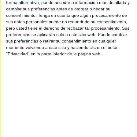
forma alternativa, puede acceder a información más detallada y
embargo, el especialista no se presentó. Pero, peor aún,
cambiar sus preferencias antes de otorgar o negar su
no le avisaron de su ausencia. Volvieron a convocarla dos
consentimiento.
Tenga en cuenta que algún procesamiento de
sus datos personales puede no requerir de su consentimiento,
días más tarde, el 12 de abril, pero la cita también le fue
pero usted tiene el derecho de rechazar tal procesamiento. Sus
cancelada sin notificación previa y sin información alguna,
preferencias se aplicarán solo a este sitio web. Puede cambiar
lamenta en su escrito.
sus preferencias o retirar su consentimiento en cualquier
momento volviendo a este sitio y haciendo clic en el botón
Neurología está 'muerta' en el
"Privacidad" en la parte inferior de la página web.
Hospital
Neurología está 'muerta' en el Hospital Universitario
porque, según fuentes consultadas por
El Faro de Ceuta
,
el servicio funciona al 30 por ciento, de modo que se está
dando prioridad a las urgencias neurológicas, y la
facultativa que permanece operativa ejerce su derecho a la
huelga.
Este argumento, el de la movilización médica, fue el que