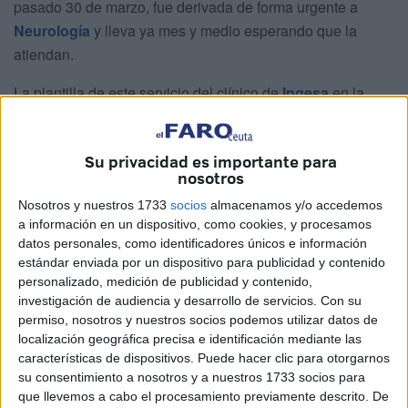
pasado 30 de marzo, fue derivada de forma urgente a
Neurología
y lleva ya mes y medio esperando que la
atiendan.
La plantilla de este servicio del clínico de
Ingesa
en la
ciudad autónoma cuenta en la actualidad con tres
facultativos, de los cuales dos se encuentran de baja
Su privacidad es importante para
laboral y la tercera se ha acogido a su derecho a la huelga
nosotros
dentro de las movilizaciones emprendidas por el Sindicato
Nosotros y nuestros 1733
socios
almacenamos y/o accedemos
Médico para reclamar mejoras laborales.
a información en un dispositivo, como cookies, y procesamos
datos personales, como identificadores únicos e información
La primera 'bofetada de realidad' la recibió en las mismas
estándar enviada por un dispositivo para publicidad y contenido
Urgencias, donde ningún especialista acudió a pesar de
personalizado, medición de publicidad y contenido,
que le diagnosticaron un trastorno que requería de
investigación de audiencia y desarrollo de servicios.
Con su
atención inmediata, como explica ella misma en la
permiso, nosotros y nuestros socios podemos utilizar datos de
localización geográfica precisa e identificación mediante las
reclamación presentada ante Ingesa.
características de dispositivos. Puede hacer clic para otorgarnos
su consentimiento a nosotros y a nuestros 1733 socios para
Esa falta de atención se repetiría de nuevo en la primera
que llevemos a cabo el procesamiento previamente descrito. De
cita, el pasado 10 de abril, donde se personó y, sin