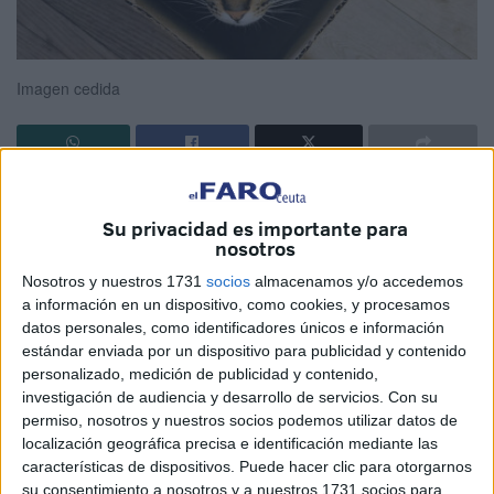
Imagen cedida
NEKO es el nombre del gato de mi hermana. Un gato
como tantos gatos pero con su personalidad y unas
Su privacidad es importante para
nosotros
características particulares que lo hacen distinto. Tal vez le
pasará a todos los gatos pero uno se centra en el que
Nosotros y nuestros 1731
socios
almacenamos y/o accedemos
a información en un dispositivo, como cookies, y procesamos
conoce.
datos personales, como identificadores únicos e información
estándar enviada por un dispositivo para publicidad y contenido
NEKO es el gato de mi hermana y su familia: Adela, mi
personalizado, medición de publicidad y contenido,
hermana, Hamid, mi cuñado, Salma y Ayla, mis sobrinas.
investigación de audiencia y desarrollo de servicios.
Con su
permiso, nosotros y nuestros socios podemos utilizar datos de
El micifú es el rey, el que manda, el que propone y
localización geográfica precisa e identificación mediante las
dispone: vive escondido, se pasea por la cocina, se sube a
características de dispositivos. Puede hacer clic para otorgarnos
la fuente de agua, observa, duerme en los 8 brazos de los
su consentimiento a nosotros y a nuestros 1731 socios para