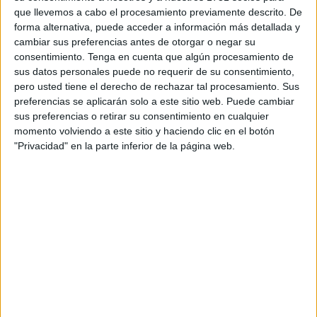
que llevemos a cabo el procesamiento previamente descrito. De
que habitan la casa, anda sigiloso por las mesas, pasea
forma alternativa, puede acceder a información más detallada y
silencioso pero truena el suelo de la casa (que es de
cambiar sus preferencias antes de otorgar o negar su
madera) cuando deja caer un caramelo que arrastra en la
consentimiento.
Tenga en cuenta que algún procesamiento de
boca.
sus datos personales puede no requerir de su consentimiento,
pero usted tiene el derecho de rechazar tal procesamiento. Sus
Su mirada es de serpiente, los bigotes recuerdan Salvador
preferencias se aplicarán solo a este sitio web. Puede cambiar
sus preferencias o retirar su consentimiento en cualquier
Dalí, aunque los suyos son más finos y poblados, su piel
momento volviendo a este sitio y haciendo clic en el botón
es tersa como las alfombras persas en las que narraba sus
"Privacidad" en la parte inferior de la página web.
cuentos Sherezade.
NEKO vuela dando saltos, como un felino convertido en
tarzán y con el poder de la bilocación pues da la impresión
de estar en todos los sitios al mismo tiempo.
Al gato de mi hermana le quedan 5 vidas pues se tiró por
el Balcón dos veces y solo se partió un diente; recuerda al
gato de Schrödinger.