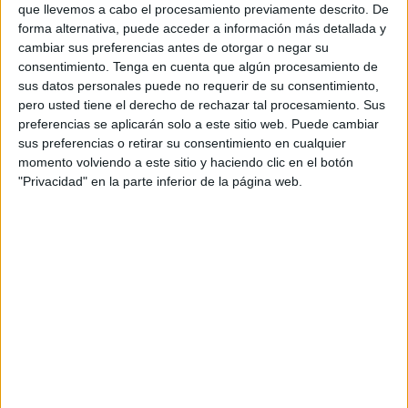
que llevemos a cabo el procesamiento previamente descrito. De
Con su formación como cocinero, trabajó en
negocios
de
forma alternativa, puede acceder a información más detallada y
la Península y Marruecos hasta que se mudó a la ciudad
cambiar sus preferencias antes de otorgar o negar su
autónoma en 2013.
consentimiento.
Tenga en cuenta que algún procesamiento de
sus datos personales puede no requerir de su consentimiento,
Este establecimiento de la calle Real cuenta con tres
pero usted tiene el derecho de rechazar tal procesamiento. Sus
preferencias se aplicarán solo a este sitio web. Puede cambiar
espacios en los que se distribuyen las mesas,y uno se
sus preferencias o retirar su consentimiento en cualquier
encuentra en un patio interior. Karzazi ya ha solicitado los
momento volviendo a este sitio y haciendo clic en el botón
permisos a la Ciudad para instalar allí una barra y poder
"Privacidad" en la parte inferior de la página web.
atender en la temporada de verano. En el local, durante los
desayunos y meriendas, los clientes pueden disfrutar de
café, té, batidos con frutas naturales, varios tipos de tartas
—de limón, de queso, de dulce de leche, de chocolate—,
crepes, helado, raifas, breguas y zah zah, así como de
distintas pastas y dulces árabes. Con el Ramadán, se
venden muchos dátiles, chuparquías y suele pedirse la
harira, la sopa típica marroquí.
Mohamed Karzazi inauguró la cafetería en marzo de 2019,