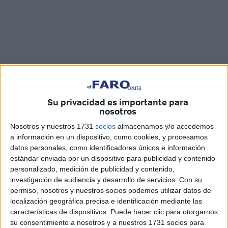
Su privacidad es importante para
nosotros
Imágenes: Jesús Galindo / Edición: Cristian Marfil
Nosotros y nuestros 1731
socios
almacenamos y/o accedemos
a información en un dispositivo, como cookies, y procesamos
datos personales, como identificadores únicos e información
La
cafetería ‘Noorayan’
lleva dos años ofreciendo
estándar enviada por un dispositivo para publicidad y contenido
personalizado, medición de publicidad y contenido,
desayunos y meriendas el centro de Ceuta. La abrió
investigación de audiencia y desarrollo de servicios.
Con su
Mohamed Karzazi con la unión del nombre de dos de sus
permiso, nosotros y nuestros socios podemos utilizar datos de
tres hijos, Noor y Rayan, después de dos décadas
localización geográfica precisa e identificación mediante las
dedicado a la
hostelería
. Karzazi, nacido en Tánger hace
características de dispositivos. Puede hacer clic para otorgarnos
su consentimiento a nosotros y a nuestros 1731 socios para
47 años, se trasladó por primera vez a España hace 25.