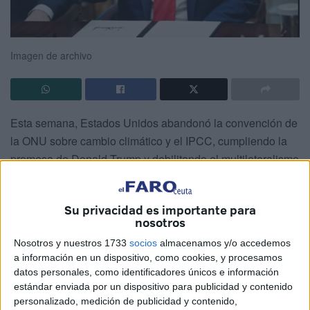
Imagen de archivo
Esta semana, Estados Unidos abandonó la convención de
la ONU sobre cambio climático y el IPCC, cumpliendo la
promesa de Donald Trump y debilitando el multilateralismo
climático. Previamente, también salió del Acuerdo de
París. Según expertos como David Widawsky, esta retirada
Su privacidad es importante para
es un error estratégico que debilita la posición
nosotros
estadounidense. La administración prioriza el petróleo y
Nosotros y nuestros 1733
socios
almacenamos y/o accedemos
los negocios sobre el medio ambiente y la salud pública.
a información en un dispositivo, como cookies, y procesamos
Además, EE.UU., segundo mayor emisor de gases de
datos personales, como identificadores únicos e información
efecto invernadero, ya no podrá influir en futuras
estándar enviada por un dispositivo para publicidad y contenido
negociaciones climáticas. El resto de países podría limitar
personalizado, medición de publicidad y contenido,