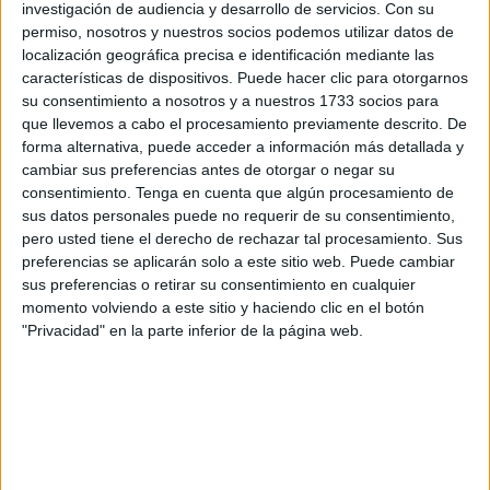
investigación de audiencia y desarrollo de servicios.
Con su
este enfoque unilateral en algún momento.
permiso, nosotros y nuestros socios podemos utilizar datos de
localización geográfica precisa e identificación mediante las
En el año 2013, el gran maestro de ajedrez Jonathan
características de dispositivos. Puede hacer clic para otorgarnos
Rowson presentó un informe relevante titulado “A new
su consentimiento a nosotros y a nuestros 1733 socios para
agenda on climate change”. En su análisis, Rowson
que llevemos a cabo el procesamiento previamente descrito. De
señala que el verdadero desafío no reside en los
forma alternativa, puede acceder a información más detallada y
cambiar sus preferencias antes de otorgar o negar su
escépticos del cambio climático, que representan una
consentimiento.
Tenga en cuenta que algún procesamiento de
parte reducida de la sociedad, sino más bien en nosotros
sus datos personales puede no requerir de su consentimiento,
mismos. Aunque reconocemos racionalmente la realidad
pero usted tiene el derecho de rechazar tal procesamiento. Sus
del cambio climático, en la práctica nos comportamos
preferencias se aplicarán solo a este sitio web. Puede cambiar
sus preferencias o retirar su consentimiento en cualquier
como si no fuera una amenaza real.
momento volviendo a este sitio y haciendo clic en el botón
"Privacidad" en la parte inferior de la página web.
Según Helfetz y Laurie en 1997, el cambio climático debe
entenderse más como un desafío que requiere adaptación
que como un simple problema técnico. La diferencia podría
asemejarse a la que existe entre tomar pastillas para la
hipertensión y modificar nuestros hábitos para llevar una
vida más saludable: comer mejor, hacer ejercicio y