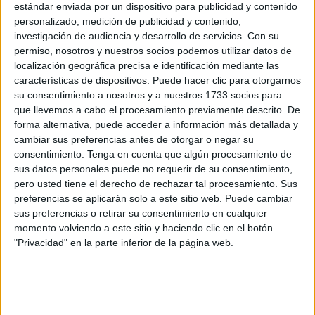
estándar enviada por un dispositivo para publicidad y contenido
pues no sabría dar respuesta. De momento, sigo
personalizado, medición de publicidad y contenido,
prefiriendo el razonamiento científico a los principios
investigación de audiencia y desarrollo de servicios.
Con su
religiosos inalterables e inexplicables.
permiso, nosotros y nuestros socios podemos utilizar datos de
localización geográfica precisa e identificación mediante las
Lo que sí tengo clara es la obligación legal, y sobre todo
características de dispositivos. Puede hacer clic para otorgarnos
su consentimiento a nosotros y a nuestros 1733 socios para
moral, de respetar firmemente las creencias de los demás,
que llevemos a cabo el procesamiento previamente descrito. De
así como sus no creencias. También, que pertenezco a un
forma alternativa, puede acceder a información más detallada y
Estado aconfesional (artículo 16.3 de la Constitución
cambiar sus preferencias antes de otorgar o negar su
Española) y que, si alguna figura ha de presidir los
consentimiento.
Tenga en cuenta que algún procesamiento de
sus datos personales puede no requerir de su consentimiento,
salones oficiales de las Administraciones Públicas, debe
pero usted tiene el derecho de rechazar tal procesamiento. Sus
ser la del Jefe del Estado. Incluso, aunque
preferencias se aplicarán solo a este sitio web. Puede cambiar
ideológicamente seas más proclive a una forma de Estado
sus preferencias o retirar su consentimiento en cualquier
republicana que a una monárquica. Por tanto, decorar las
momento volviendo a este sitio y haciendo clic en el botón
paredes de Ayuntamientos o de otros edificios oficiales
"Privacidad" en la parte inferior de la página web.
con símbolos religiosos, ya sea de manera permanente, o
con ocasión de determinadas festividades, aparte de
innecesario, supone una falta de respeto absoluto hacia