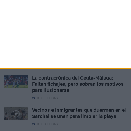
HACE 20 MINUTOS
La Policía expulsa a Marruecos al
detenido tras entrar en una casa y
meterse en la cama de su dueña
HACE 1 HORA
"Ataque híbrido algorítmico", el análisis
de Thierry Breton sobre la entrada
masiva en Ceuta
HACE 2 HORAS
La contracrónica del Ceuta-Málaga:
Faltan fichajes, pero sobran los motivos
para ilusionarse
HACE 3 HORAS
Vecinos e inmigrantes que duermen en el
Sarchal se unen para limpiar la playa
HACE 4 HORAS