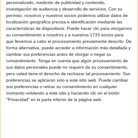
profirió Virginia riendo al tiempo que abría los brazos y le
personalizado, medición de publicidad y contenido,
acercaba la cara mirándole como un búho, pero su
investigación de audiencia y desarrollo de servicios.
Con su
permiso, nosotros y nuestros socios podemos utilizar datos de
hermano le contestó que eso es lo que había.
localización geográfica precisa e identificación mediante las
características de dispositivos. Puede hacer clic para otorgarnos
Virginia se colocó delante y de pronto echó a correr.
su consentimiento a nosotros y a nuestros 1733 socios para
que llevemos a cabo el procesamiento previamente descrito. De
-‘Eh, espera! ¡Hay que avisar -le gritó Pablo y echó a correr
forma alternativa, puede acceder a información más detallada y
detrás de sus piernas flacas pero sabía que ya no la
cambiar sus preferencias antes de otorgar o negar su
alcanzaría hasta llegar a casa.
consentimiento.
Tenga en cuenta que algún procesamiento de
sus datos personales puede no requerir de su consentimiento,
Después de la cena, ya dormidos, la madre los despertó
pero usted tiene el derecho de rechazar tal procesamiento. Sus
preferencias se aplicarán solo a este sitio web. Puede cambiar
-Mirad, nieva! -y les mostró la nieve en su hombro. Lo
sus preferencias o retirar su consentimiento en cualquier
niños admitieron que ver caer la nieve era espectáculo que
momento volviendo a este sitio y haciendo clic en el botón
"Privacidad" en la parte inferior de la página web.
merecía saltar de la cama, pero la verdad fue que
siguieron durmiendo.
Por la mañana descubrieron que los tejados, azoteas y
calles tenían una buena capa de nieve. El monte Hacho y