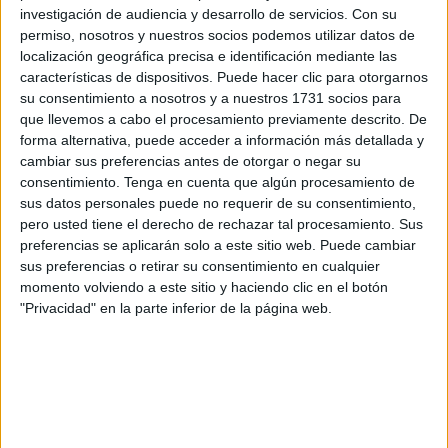
La aprehensión se ha llevado a cabo este fin de semana
investigación de audiencia y desarrollo de servicios.
Con su
en dos intervenciones en las que agentes del Instituto
permiso, nosotros y nuestros socios podemos utilizar datos de
Armado han abortado la actividad de los
narcotraficantes
localización geográfica precisa e identificación mediante las
que
a través de embarcaciones de alta velocidad tipo
características de dispositivos. Puede hacer clic para otorgarnos
su consentimiento a nosotros y a nuestros 1731 socios para
narcolanchas
pretendían introducir grandes cantidades
que llevemos a cabo el procesamiento previamente descrito. De
de
hachís procedente de Marruecos.
forma alternativa, puede acceder a información más detallada y
cambiar sus preferencias antes de otorgar o negar su
Primer servicio, Ceuta apoya
consentimiento.
Tenga en cuenta que algún procesamiento de
sus datos personales puede no requerir de su consentimiento,
pero usted tiene el derecho de rechazar tal procesamiento. Sus
La primera intervención se llevó a cabo el pasado sábado
preferencias se aplicarán solo a este sitio web. Puede cambiar
cuando se detectó una embarcación navegando a una
sus preferencias o retirar su consentimiento en cualquier
milla al Sur de Punta Camarinal, cuyo rumbo y velocidad
momento volviendo a este sitio y haciendo clic en el botón
hizo sospechar que podría estar realizando actividades
"Privacidad" en la parte inferior de la página web.
relacionadas con el
narcotráfico.
Rápidamente se activaron patrullas del Servicio Marítimo
de Algeciras dando alcance a la
embarcación
que
cambió el rumbo hacia la costa de Ceuta.