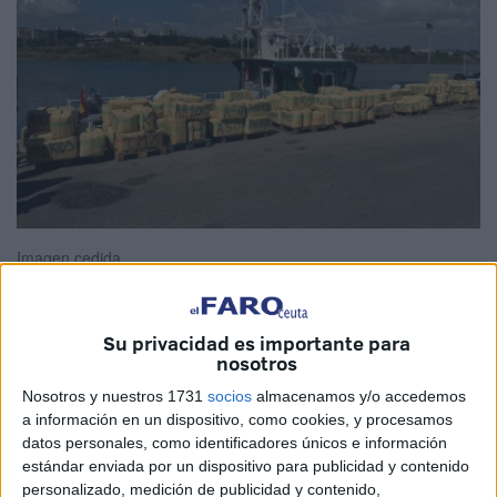
Imagen cedida
Su privacidad es importante para
nosotros
La jugada le salió mal a los narcos.
Guardias Civiles del
Servicio Marítimo de Algeciras con apoyo de Ceuta
han
Nosotros y nuestros 1731
socios
almacenamos y/o accedemos
intervenido casi
7 toneladas de hachís
en aguas del
a información en un dispositivo, como cookies, y procesamos
datos personales, como identificadores únicos e información
Estrecho de Gibraltar.
estándar enviada por un dispositivo para publicidad y contenido
personalizado, medición de publicidad y contenido,