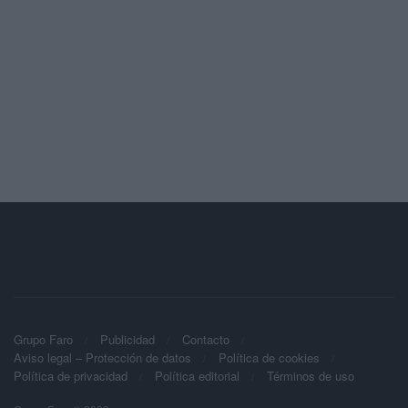
Grupo Faro
Publicidad
Contacto
Aviso legal – Protección de datos
Política de cookies
Política de privacidad
Política editorial
Términos de uso