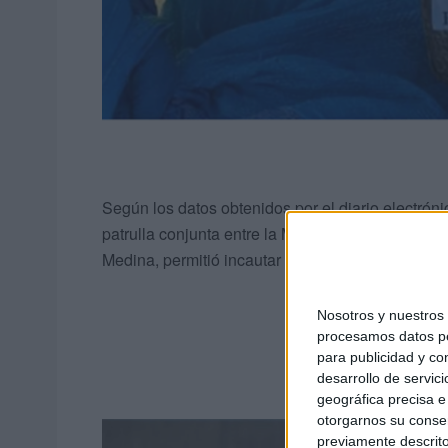
Según los datos obtenidos por el diario electrón
patrulla conjunta entre la Marina Real y la Gend
Medina, permitió incautar esta importante canti
Nosotros y nuestro
procesamos datos per
para publicidad y co
desarrollo de servici
geográfica precisa e 
otorgarnos su conse
previamente descrito