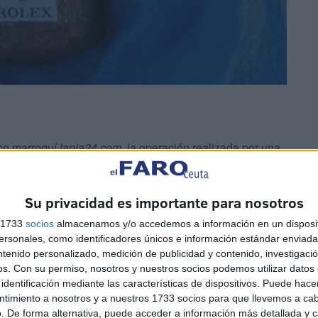
ico marroquí
tanja24.com
, la operación realizada por una
armería Marítima, así como la empresa portuaria Tánger-
dad de droga a bordo de la embarcación.
Su privacidad es importante para nosotros
s 1733
socios
almacenamos y/o accedemos a información en un disposit
sonales, como identificadores únicos e información estándar enviada 
ntenido personalizado, medición de publicidad y contenido, investigaci
os.
Con su permiso, nosotros y nuestros socios podemos utilizar datos 
identificación mediante las características de dispositivos. Puede hacer
ntimiento a nosotros y a nuestros 1733 socios para que llevemos a ca
. De forma alternativa, puede acceder a información más detallada y 