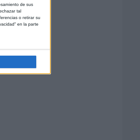
esamiento de sus
echazar tal
erencias o retirar su
vacidad" en la parte