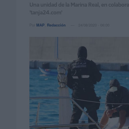
Una unidad de la Marina Real, en colabora
'tanja24.com'
Por
MAP
,
Redacción
24/08/2020 - 06:00