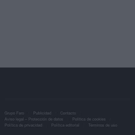
Grupo Faro
Publicidad
Contacto
Aviso legal – Protección de datos
Política de cookies
Política de privacidad
Política editorial
Términos de uso