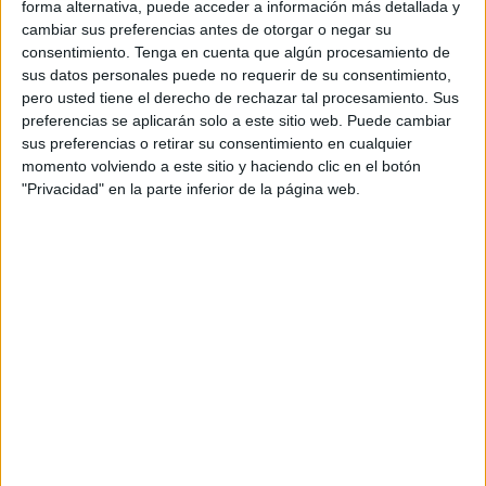
Natación Caballa
, junto con la colaboración del
Instituto
forma alternativa, puede acceder a información más detallada y
Ceutí de Deportes
, la Federación de Natación de Ceuta y
cambiar sus preferencias antes de otorgar o negar su
consentimiento.
Tenga en cuenta que algún procesamiento de
la Asociación de Natación de Aguas Abiertas y llevarán a
sus datos personales puede no requerir de su consentimiento,
cabo una de la
pruebas
que los deportistas caballas
pero usted tiene el derecho de rechazar tal procesamiento. Sus
esperan con gran entusiasmo e ilusión.
preferencias se aplicarán solo a este sitio web. Puede cambiar
sus preferencias o retirar su consentimiento en cualquier
Los participantes de dicha prueba atravesarán una
momento volviendo a este sitio y haciendo clic en el botón
distancia de 400 metros. Un recorrido que, como años
"Privacidad" en la parte inferior de la página web.
anteriores, comienza en el Puerto Deportivo, justo enfrente
de la entrada del cine, y terminará en el Club Náutico CAS.
A las 12:00 horas, y hasta las 12:45 horas, se comenzará a
hacer rotularán a los
nadadores
de la prueba, para que a
las 13:00 horas esté todo listo para dar el pistoletazo de
salida a la travesía. Junto a dichos dorsales, como es
habitual en la mayoría de las pruebas que realiza la
ciudad, también se hará entrega de un chip monotorizado
que mostrará de forma concreta los tiempos de cada uno