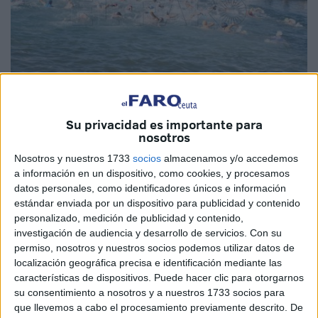
Su privacidad es importante para
Imagen de archivo
nosotros
Nosotros y nuestros 1733
socios
almacenamos y/o accedemos
a información en un dispositivo, como cookies, y procesamos
datos personales, como identificadores únicos e información
La tradicional 'Travesía de
Navidad
' cumple este año su
estándar enviada por un dispositivo para publicidad y contenido
70 aniversario y lo va a hacer con récord de de
personalizado, medición de publicidad y contenido,
participación. En total serán 103
nadadores
los que
investigación de audiencia y desarrollo de servicios.
Con su
permiso, nosotros y nuestros socios podemos utilizar datos de
saltarán desde el Poblado Marinero de Ceuta para recorrer
localización geográfica precisa e identificación mediante las
los pocos metros que le separan de la rampa del CAS.
características de dispositivos. Puede hacer clic para otorgarnos
su consentimiento a nosotros y a nuestros 1733 socios para
Un año más esta travesía
está organizada por el
Club
que llevemos a cabo el procesamiento previamente descrito. De