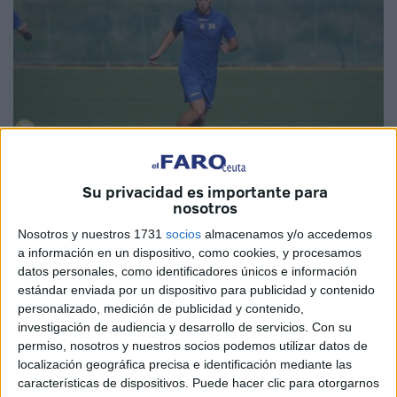
Su privacidad es importante para
nosotros
Imagen cedida
Nosotros y nuestros 1731
socios
almacenamos y/o accedemos
a información en un dispositivo, como cookies, y procesamos
datos personales, como identificadores únicos e información
estándar enviada por un dispositivo para publicidad y contenido
La Asociación Deportiva Ceuta sigue formando su plantilla
personalizado, medición de publicidad y contenido,
de cara a la nueva temporada a la que se enfrentará con
investigación de audiencia y desarrollo de servicios.
Con su
gran ilusión.
permiso, nosotros y nuestros socios podemos utilizar datos de
localización geográfica precisa e identificación mediante las
El equipo ceutí jugará en 2ª División RFEF con el primer
características de dispositivos. Puede hacer clic para otorgarnos