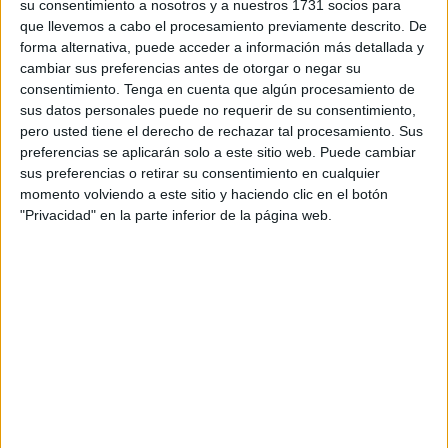
equipo y con el filial en Tercera, tras el ascenso que tanto
su consentimiento a nosotros y a nuestros 1731 socios para
emocionó a los caballas.
que llevemos a cabo el procesamiento previamente descrito. De
forma alternativa, puede acceder a información más detallada y
Tras dar a conocer los nuevos fichajes y las renovaciones
cambiar sus preferencias antes de otorgar o negar su
consentimiento.
Tenga en cuenta que algún procesamiento de
de ambas plantillas el club anunció ayer a uno de sus
sus datos personales puede no requerir de su consentimiento,
próximos jugadores que tanto deseaba.
pero usted tiene el derecho de rechazar tal procesamiento. Sus
preferencias se aplicarán solo a este sitio web. Puede cambiar
El ex jugador de la Real Balompédica Linense, Nacho
sus preferencias o retirar su consentimiento en cualquier
Holgado, que en junio se desvinculó del club en el que
momento volviendo a este sitio y haciendo clic en el botón
estuvo las últimas temporadas, desembarca en el AD
"Privacidad" en la parte inferior de la página web.
Ceuta FC B que jugará la Tercera RFEF a los mandos de
Miguel Ángel Berlanga.
Es lateral derecho joven, de tan sólo 22 años, pero con
pocos minutos en la última temporada con el conjunto de
La Línea. Tan sólo disputó 158 minutos durante todo el
campeonato, así que decidió marcharse para ahora firmar
por el equipo ceutí.