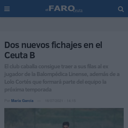
Dos nuevos fichajes en el
Ceuta B
El club caballa consigue traer a sus filas al ex
jugador de la Balompédica Linense, además de a
Lolo Cortés que formará parte del equipo la
próxima temporada
Por
María García
16/07/2021 - 14:15