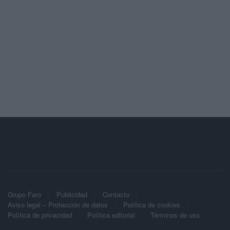
Grupo Faro
Publicidad
Contacto
Aviso legal – Protección de datos
Política de cookies
Política de privacidad
Política editorial
Términos de uso