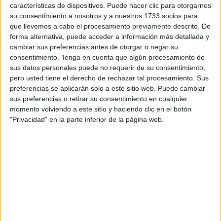
inmediatez y la intensidad del día a día convierten cada
características de dispositivos. Puede hacer clic para otorgarnos
etapa en una experiencia difícilmente repetible. Pero
su consentimiento a nosotros y a nuestros 1733 socios para
que llevemos a cabo el procesamiento previamente descrito. De
incluso en ese terreno, donde todo parece concreto y
forma alternativa, puede acceder a información más detallada y
estable, el paso del tiempo introduce matices. En Ceuta,
cambiar sus preferencias antes de otorgar o negar su
ese proceso se ha acelerado en los últimos años, y con él
consentimiento.
Tenga en cuenta que algún procesamiento de
han evolucionado las formas, se han transformado los
sus datos personales puede no requerir de su consentimiento,
pero usted tiene el derecho de rechazar tal procesamiento. Sus
lenguajes y la manera de conectar con la sociedad exige
preferencias se aplicarán solo a este sitio web. Puede cambiar
hoy una adaptación constante.
sus preferencias o retirar su consentimiento en cualquier
momento volviendo a este sitio y haciendo clic en el botón
No todos perciben ese cambio al mismo tiempo. Hay
"Privacidad" en la parte inferior de la página web.
quienes, desde la experiencia acumulada, entienden que
cada ciclo lleva en sí mismo la semilla del siguiente.
Ortega y Gasset afirmaba que “yo soy yo y mi
circunstancia”, recordando que no se puede actuar al
margen del contexto que nos rodea. Y hoy la circunstancia
es clara. Nuevas generaciones, nuevos códigos y nuevas
formas de entender la relación entre representantes y
ciudadanos están marcando el rumbo.