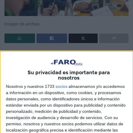
Imagen de archivo
Hay una idea, recurrente en la filosofía, que atraviesa el
tiempo con una vigencia intacta. Heráclito sostenía que
nadie se baña dos veces en el mismo río, porque ni el río
Su privacidad es importante para
ni la persona son ya los mismos. En esa imagen sencilla
nosotros
se encierra una verdad profunda. Todo fluye, todo cambia,
Nosotros y nuestros 1733
socios
almacenamos y/o accedemos
y comprender ese movimiento es, en cierto modo,
a información en un dispositivo, como cookies, y procesamos
comprender también el propio lugar que uno ocupa en
datos personales, como identificadores únicos e información
estándar enviada por un dispositivo para publicidad y contenido
cada momento.
personalizado, medición de publicidad y contenido,
investigación de audiencia y desarrollo de servicios.
Con su
En la política local, esa conciencia adquiere una
permiso, nosotros y nuestros socios podemos utilizar datos de
dimensión especialmente tangible. La cercanía, la
localización geográfica precisa e identificación mediante las