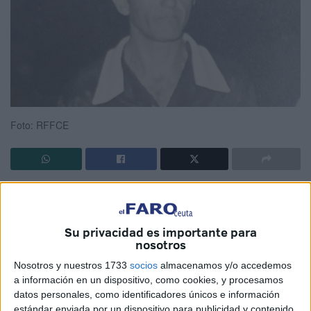
Foto: RFFCE
El mundo del
fútbol
de Ceuta llora la pérdida de Mustafa
Mohamed Mohamed. El que fuera exárbitro local y
asistente de categoría nacional hasta la temporada
Su privacidad es importante para
nosotros
2003/2004 se ha ido para siempre dejando un gran vacío
en el deporte ceutí.
Nosotros y nuestros 1733
socios
almacenamos y/o accedemos
a información en un dispositivo, como cookies, y procesamos
Mustafa Mohamed era de esas personas apreciadas por
datos personales, como identificadores únicos e información
estándar enviada por un dispositivo para publicidad y contenido