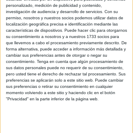
todos, y que siempre tenía una sonrisa para aquellos con
personalizado, medición de publicidad y contenido,
los que se cruzaba. Muy querido por todas las personas
investigación de audiencia y desarrollo de servicios.
Con su
relacionada en el mundo del fútbol, desde su ingreso al
permiso, nosotros y nuestros socios podemos utilizar datos de
mundo arbitral en el año 1981.
localización geográfica precisa e identificación mediante las
características de dispositivos. Puede hacer clic para otorgarnos
“Nuestro pésame a familiares y amigos. Nos deja una gran
su consentimiento a nosotros y a nuestros 1733 socios para
que llevemos a cabo el procesamiento previamente descrito. De
persona a los 71 años de edad”, señala la
Real
forma alternativa, puede acceder a información más detallada y
Federación de Fútbol de Ceuta
en un comunicado a
cambiar sus preferencias antes de otorgar o negar su
través de las redes sociales de la Territorial.
consentimiento.
Tenga en cuenta que algún procesamiento de
sus datos personales puede no requerir de su consentimiento,
⚫️ La
#RFFCE
lamenta el fallecimiento de
pero usted tiene el derecho de rechazar tal procesamiento. Sus
Mustafa Mohamed Mohamed, árbitro
preferencias se aplicarán solo a este sitio web. Puede cambiar
nacional de fútbol sala hasta la temporada
sus preferencias o retirar su consentimiento en cualquier
03/04 muy querido en el fútbol de Ceuta
momento volviendo a este sitio y haciendo clic en el botón
"Privacidad" en la parte inferior de la página web.
desde su ingreso desde el año 1981.
? Nuestro pésame a familiares y amigos.
? D.E.P.
pic.twitter.com/RqSyyi3xTz