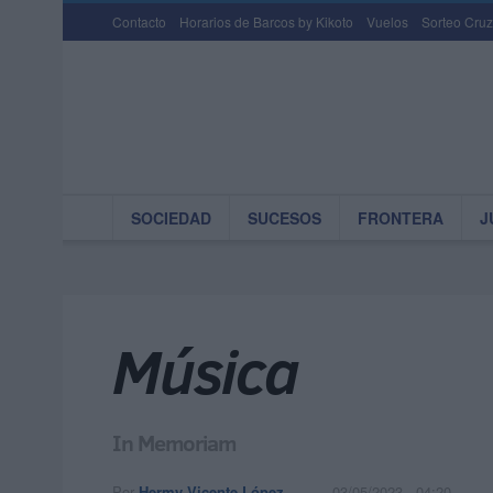
Contacto
Horarios de Barcos by Kikoto
Vuelos
Sorteo Cruz
SOCIEDAD
SUCESOS
FRONTERA
J
Música
In Memoriam
Por
Hermy Vicente López
03/05/2023 - 04:20