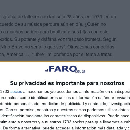
sgracia de fallecer con tan solo 28 años, en 1973, en un
ecuerdo de su música perdura aún en día. ¿Quién no
ó a muchos padres para bautizar a sus hijas con este
dos. Su potente y diáfana voz traspaso frontera. Según
 Nino Bravo no sería lo que soy”. Otros temas conocidos,
ica, América” … “Libre”, mi preferida por el tema a tratar.
Su privacidad es importante para nosotros
s 1733
socios
almacenamos y/o accedemos a información en un disposit
sonales, como identificadores únicos e información estándar enviada 
ntenido personalizado, medición de publicidad y contenido, investigaci
os.
Con su permiso, nosotros y nuestros socios podemos utilizar datos 
identificación mediante las características de dispositivos. Puede hacer
ntimiento a nosotros y a nuestros 1733 socios para que llevemos a ca
. De forma alternativa, puede acceder a información más detallada y 