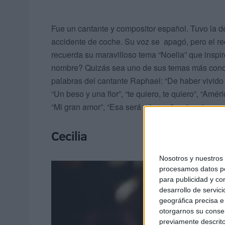
Fue un cantante y compositor español. Tuvo la de
accidente de coche. Su voz se apagó, pero el r
recuerda su maravilloso tema “Noelia” que inspir
nombre? Quizás sea uno de sus temas más conoci
palabras del cantante Raphael: “De haber vivido
“Un beso y una flor”, “te quiero, te quiero”, “Amér
“Mi gran amor”, “Esa será mi casa”, entre otras.
Cecilia
Nosotros y nuestro
procesamos datos per
para publicidad y co
desarrollo de servici
geográfica precisa e 
otorgarnos su conse
previamente descrito