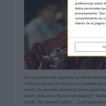
preferencias antes d
datos personales pue
procesamiento. Sus p
consentimiento en cu
inferior de la página
M
Fue una cantautora española. Su carrera artística
1976 con tan solo 27 años, en un accidente de trá
mucho. Su acertada rebeldía le llevó a escribir
dama”, otras como “Canción de desamor”, “Nada 
noche”, “Me quedaré soltera” …, y por supuesto su