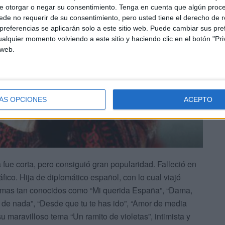
e otorgar o negar su consentimiento.
Tenga en cuenta que algún proc
de no requerir de su consentimiento, pero usted tiene el derecho de r
referencias se aplicarán solo a este sitio web. Puede cambiar sus pref
alquier momento volviendo a este sitio y haciendo clic en el botón "Pri
 web.
ÁS OPCIONES
ACEPTO
 fue corta, pero consiguió gran popularidad. Falleció en
fico. Hija de diplomático español, con lo cual viajó
 temas tan conocidos como “Mi querida España”, “Dama,
de nada”, “Desde que tu te has ido”, “Amor de media
 maravilloso tema “Un ramito de violetas”, intimista y