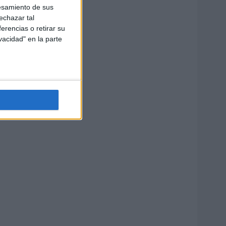
esamiento de sus
echazar tal
erencias o retirar su
vacidad" en la parte