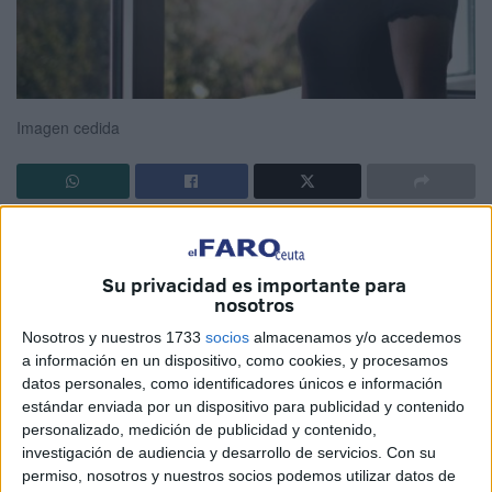
Imagen cedida
Fue allá por enero/febrero 2020, cuando por Francia y
EEUU comenzaron a detectarse algunos casos en
Su privacidad es importante para
personas que habían visitado China, y desde entonces, el
nosotros
mundo se encuentra aprendiendo a “vivir con el patógeno
Nosotros y nuestros 1733
socios
almacenamos y/o accedemos
enemigo” como si asistiera en directo a una película de
a información en un dispositivo, como cookies, y procesamos
ciencia-ficción de guerra bacteriológica al uso, sufrida en
datos personales, como identificadores únicos e información
sus propias carnes.
estándar enviada por un dispositivo para publicidad y contenido
personalizado, medición de publicidad y contenido,
Ya que nos referimos al mundo, basta indicar, lo que ya ha
investigación de audiencia y desarrollo de servicios.
Con su
permiso, nosotros y nuestros socios podemos utilizar datos de
dejado de ser noticia: camino de los 4.5 millones de