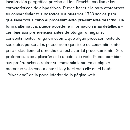
localización geográfica precisa e identificación mediante las
fallecidos y alrededor de 200 millones de casos de
características de dispositivos. Puede hacer clic para otorgarnos
coronavirus en todo el Planeta.
su consentimiento a nosotros y a nuestros 1733 socios para
que llevemos a cabo el procesamiento previamente descrito. De
En EEUU, también destacados en estos lances, cobra
forma alternativa, puede acceder a información más detallada y
protagonismo de nuevo su recorrido actual trágico, hacia
cambiar sus preferencias antes de otorgar o negar su
consentimiento.
Tenga en cuenta que algún procesamiento de
los 700.000 muertos, suponiendo según PUBLICO,
sus datos personales puede no requerir de su consentimiento,
superar en unos 200.000, la suma de fallecidos en sus
pero usted tiene el derecho de rechazar tal procesamiento. Sus
últimas cinco guerras: VIETNAM; COREA; GOLFO; IRAK
preferencias se aplicarán solo a este sitio web. Puede cambiar
Y AFGANISTÁN.
sus preferencias o retirar su consentimiento en cualquier
momento volviendo a este sitio y haciendo clic en el botón
Por otro lado, su particular Ola, según New York Times, el
"Privacidad" en la parte inferior de la página web.
total de casos por Covid-19, supera al de Europa en casi el
doble. 30 por cada 100.000 habitantes contra 16,
respectivamente.
¡Quién los pillara¡, en España, cuando actualmente
superamos los 400.
Según una encuesta reciente, un tercio de los adultos