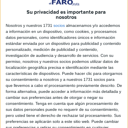
comisión de dos infracciones: una leve y otra grave. De
Su privacidad es importante para
acuerdo con lo que se indica en el documento, el importe
nosotros
total de la
multa es de 3.501 euros
.
Nosotros y nuestros 1731
socios
almacenamos y/o accedemos
a información en un dispositivo, como cookies, y procesamos
El contenido completo del anuncio se puede leer
datos personales, como identificadores únicos e información
PINCHANDO AQUÍ
.
estándar enviada por un dispositivo para publicidad y contenido
personalizado, medición de publicidad y contenido,
Infracciones según la Ley de
investigación de audiencia y desarrollo de servicios.
Con su
permiso, nosotros y nuestros socios podemos utilizar datos de
Bienestar Animal
localización geográfica precisa e identificación mediante las
características de dispositivos. Puede hacer clic para otorgarnos
La
infracción leve
corresponde al
artículo 73 de la Ley
su consentimiento a nosotros y a nuestros 1731 socios para
que llevemos a cabo el procesamiento previamente descrito. De
7/2023
, de 28 de marzo, de
protección de los derechos y
forma alternativa, puede acceder a información más detallada y
el bienestar de los animales
, “por omisión de la
cambiar sus preferencias antes de otorgar o negar su
obligación de ejercer sobre los animales la adecuada
consentimiento.
Tenga en cuenta que algún procesamiento de
vigilancia y evitar su huida, al
llevarlo sin correa
,
sus datos personales puede no requerir de su consentimiento,
pero usted tiene el derecho de rechazar tal procesamiento. Sus
correspondiendo por ello una sanción de 500 euros”.
preferencias se aplicarán solo a este sitio web. Puede cambiar
sus preferencias o retirar su consentimiento en cualquier