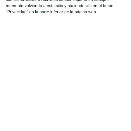
Mientras que la
infracción grave
tiene que ver con el
momento volviendo a este sitio y haciendo clic en el botón
artículo 84.1 de la Ley 8/2003
, de 24 de abril, de
Sanidad
"Privacidad" en la parte inferior de la página web.
Animal
, “por incumplimiento de las medidas cautelares
adoptadas por la Administración, dada la situación de
Alerta Sanitaria por Rabia
, correspondiendo una sanción
por ello de 3.001 euros”.
Reducción de la sanción y plazos
legales
El documento firmado por la consejera de
Sanidad y
Servicios Sociales del Gobierno de Ceuta
, Nabila
Benzina, indica que el infractor podrá reconocer su
responsabilidad, siendo el importe de la
sanción
reducido en un 20%
, quedando en
2.801 euros
.
En este caso, será necesaria la documentación
reconociendo la responsabilidad y renunciando a