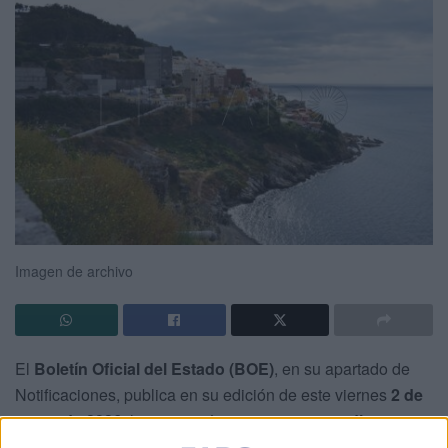
Imagen de archivo
El
Boletín Oficial del Estado (BOE)
, en su apartado de
Notificaciones, publica en su edición de este viernes
2 de
enero de 2026
, la instrucción para incoar
expediente
sancionador
al
paseante de un perro
por la presunta