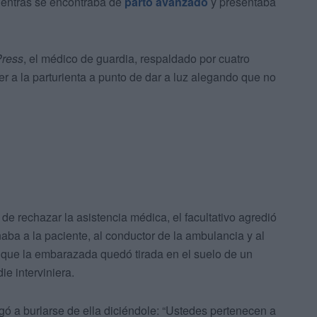
entras se encontraba de
parto avanzado
y presentaba
Press
, el médico de guardia, respaldado por cuatro
er a la parturienta a punto de dar a luz alegando que no
de rechazar la asistencia médica, el facultativo agredió
ba a la paciente, al conductor de la ambulancia y al
n que la embarazada quedó tirada en el suelo de un
ie interviniera.
gó a burlarse de ella diciéndole: “Ustedes pertenecen a