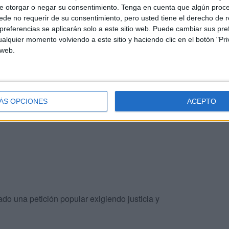
e otorgar o negar su consentimiento.
Tenga en cuenta que algún proc
de no requerir de su consentimiento, pero usted tiene el derecho de r
ngerino logró intervenir a tiempo y salvar tanto a la
referencias se aplicarán solo a este sitio web. Puede cambiar sus pref
alquier momento volviendo a este sitio y haciendo clic en el botón "Pri
 web.
ante, que elevó un informe detallado a la Delegación
 ola de indignación: activistas por los derechos
mientras el presidente de la comuna de Tazrout ya ha
ÁS OPCIONES
ACEPTO
ciado su intención de dirigirse al Ministerio de Salud.
ado una petición popular exigiendo justicia y