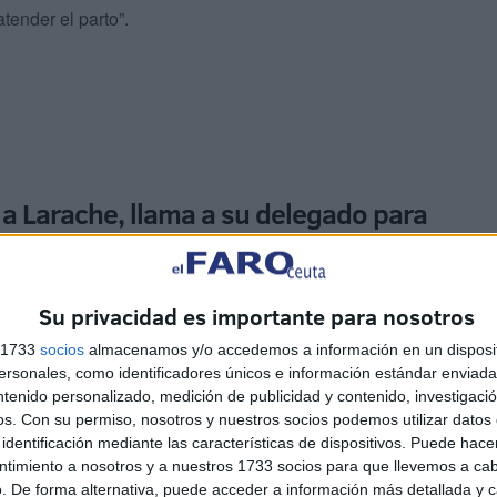
tender el parto”.
a Larache, llama a su delegado para
Su privacidad es importante para nosotros
al de asistencia, la enfermera decidió trasladar a la
Tánger. Sin embargo, el estado de la mujer se deterioró
s 1733
socios
almacenamos y/o accedemos a información en un disposit
a.
sonales, como identificadores únicos e información estándar enviada 
ntenido personalizado, medición de publicidad y contenido, investigaci
os.
Con su permiso, nosotros y nuestros socios podemos utilizar datos 
identificación mediante las características de dispositivos. Puede hacer
ntimiento a nosotros y a nuestros 1733 socios para que llevemos a ca
. De forma alternativa, puede acceder a información más detallada y 