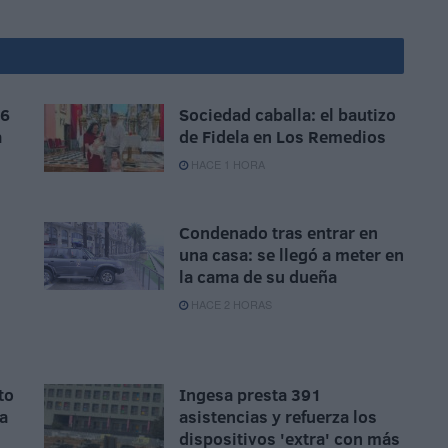
 6
Sociedad caballa: el bautizo
a
de Fidela en Los Remedios
HACE 1 HORA
Condenado tras entrar en
una casa: se llegó a meter en
la cama de su dueña
n
HACE 2 HORAS
to
Ingesa presta 391
la
asistencias y refuerza los
dispositivos 'extra' con más