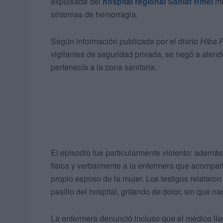
expulsada del
hospital regional Saniat Rmel
mi
síntomas de hemorragia.
Según información publicada por el diario
Hiba 
vigilantes de seguridad privada, se negó a atend
pertenecía a la zona sanitaria.
El episodio fue particularmente violento: además 
física y verbalmente a la enfermera que acompaña
propio esposo de la mujer. Los testigos relataro
pasillo del hospital, gritando de dolor, sin que nad
La enfermera denunció incluso que el médico lle