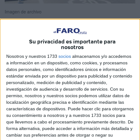
Imagen de archivo
Su privacidad es importante para
Y siguen ahí, muriendo, formando parte de ese goteo
nosotros
incesante de tragedias en plena frontera. Invisibles para la
Nosotros y nuestros 1733
socios
almacenamos y/o accedemos
sociedad salvo en determinados momentos en los que la
a información en un dispositivo, como cookies, y procesamos
hipócrita clase política decide vestirse de buena
datos personales, como identificadores únicos e información
samaritana y recordarlos con un indecente minuto de
estándar enviada por un dispositivo para publicidad y contenido
silencio.
personalizado, medición de publicidad y contenido,
investigación de audiencia y desarrollo de servicios.
Con su
Ayer conocimos la muerte de otro joven ahogado al
permiso, nosotros y nuestros socios podemos utilizar datos de
localización geográfica precisa e identificación mediante las
intentar cruzar a Ceuta. Su propio padre confirmaba la
características de dispositivos. Puede hacer clic para otorgarnos
noticia, el mismo que hace solo unos días pedía ayuda
su consentimiento a nosotros y a nuestros 1733 socios para
para dar con él. Se lo había llevado el mar, ese que no se
que llevemos a cabo el procesamiento previamente descrito. De
queda con nada y termina dejando cuerpos en cualquier
forma alternativa, puede acceder a información más detallada y
cambiar sus preferencias antes de otorgar o negar su
arenal.