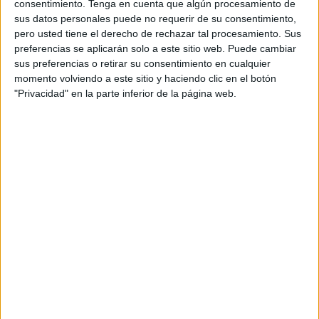
consentimiento.
Tenga en cuenta que algún procesamiento de
sus datos personales puede no requerir de su consentimiento,
Mohammed Yassine y Marwan son dos de los últimos
pero usted tiene el derecho de rechazar tal procesamiento. Sus
fallecidos en similares condiciones. Jóvenes, de familias
preferencias se aplicarán solo a este sitio web. Puede cambiar
trabajadoras, engañados creyendo que a este lado hay
sus preferencias o retirar su consentimiento en cualquier
oportunidades.
momento volviendo a este sitio y haciendo clic en el botón
"Privacidad" en la parte inferior de la página web.
Ayer mismo me escribía un grupo de inmigrantes que hace
cosa de un mes dejaron el CETI. No tenían siquiera un
euro para el autobús. Eran los mismos que abandonaban
Ceuta -ahora esas salidas no se publicitan- sacándose
fotos en la estación marítima.
Al otro lado ya no les espera nada. Ese futuro real nada
tiene que ver con el que les llevó a arriesgar sus vidas en
el cruce del espigón.
Esta misma semana el Facebook me recordaba mis
comentarios críticos por la muerte de unos jóvenes en
Santa Catalina después de ser arrojados al mar por unos