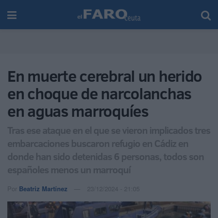
En muerte cerebral un herido
en choque de narcolanchas
en aguas marroquíes
Tras ese ataque en el que se vieron implicados tres
embarcaciones buscaron refugio en Cádiz en
donde han sido detenidas 6 personas, todos son
españoles menos un marroquí
Por
Beatriz Martínez
23/12/2024 - 21:05