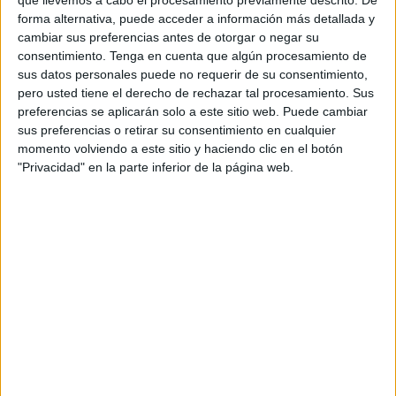
(Marruecos)
.
forma alternativa, puede acceder a información más detallada y
cambiar sus preferencias antes de otorgar o negar su
El delegado del Gobierno de España en Andalucía, Pedro
consentimiento.
Tenga en cuenta que algún procesamiento de
sus datos personales puede no requerir de su consentimiento,
Fernández, ha señalado que uno de los heridos en el
pero usted tiene el derecho de rechazar tal procesamiento. Sus
accidente entre narcolanchas ocurrido en aguas
preferencias se aplicarán solo a este sitio web. Puede cambiar
marroquíes, aunque llegaron posteriormente hasta Sancti
sus preferencias o retirar su consentimiento en cualquier
Petri, en Chiclana de la Frontera (Cádiz), donde fueron
momento volviendo a este sitio y haciendo clic en el botón
"Privacidad" en la parte inferior de la página web.
detenidos, se encuentra en este estado.
En declaraciones a los periodistas, Fernández ha
explicado que hasta el momento hay seis personas
detenidas por estos hechos y ha indicado que el accidente
ocurrió en aguas marroquíes, concretamente de Larache,
donde había dos
narcolanchas
abarloadas y una tercera
que las embiste.
Como consecuencia del choque hay personas heridas, por
lo que se suben a una sola de las dos embarcaciones que