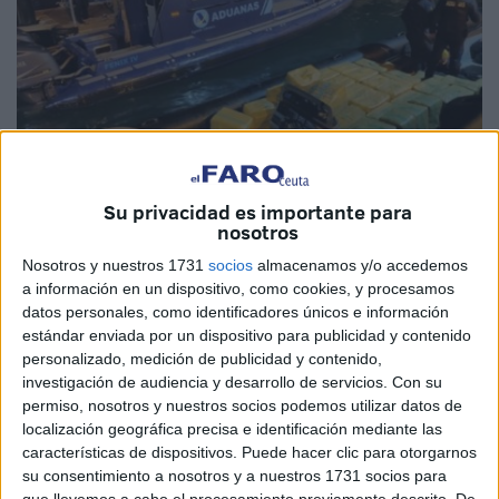
Su privacidad es importante para
nosotros
Nosotros y nuestros 1731
socios
almacenamos y/o accedemos
a información en un dispositivo, como cookies, y procesamos
Imagen de archivo
datos personales, como identificadores únicos e información
estándar enviada por un dispositivo para publicidad y contenido
personalizado, medición de publicidad y contenido,
investigación de audiencia y desarrollo de servicios.
Con su
permiso, nosotros y nuestros socios podemos utilizar datos de
Un joven de La Línea de la Concepción se encuentra en
localización geográfica precisa e identificación mediante las
muerte cerebral tras las graves heridas sufridas después
características de dispositivos. Puede hacer clic para otorgarnos
de que la
narcolancha
que ocupaba con más personas
su consentimiento a nosotros y a nuestros 1731 socios para
fuera arrollada por otra embarcación en aguas de Larache
que llevemos a cabo el procesamiento previamente descrito. De