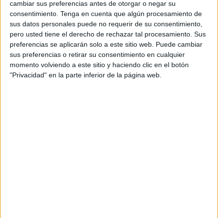
cambiar sus preferencias antes de otorgar o negar su
consentimiento.
Tenga en cuenta que algún procesamiento de
Fuentes cercanas al fallecido informaron se trataba de un
sus datos personales puede no requerir de su consentimiento,
joven casado, que fue encontrado muerto dentro de su
pero usted tiene el derecho de rechazar tal procesamiento. Sus
habitación en la casa que habitaba en el mencionado
preferencias se aplicarán solo a este sitio web. Puede cambiar
sus preferencias o retirar su consentimiento en cualquier
barrio. Las primeras informaciones que trascendieron
momento volviendo a este sitio y haciendo clic en el botón
indicaban que un accidente había provocado el fatal
"Privacidad" en la parte inferior de la página web.
desenlace.
Según las mismas fuentes, el joven se encontraba solo en
la casa al momento en el que ocurrió el accidente.
La víctima había instalado en su habitación una tradicional
estufa de carbón, lo que le provocó la inhalación del gas
monóxido de carbono, que se emite como consecuencia
de la combustión de oxígeno en el interior de espacios
cerrados.
Las autoridades a cargo de las indagaciones enviaron al