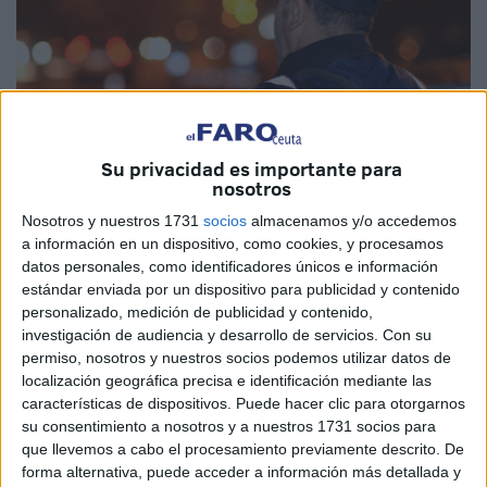
Su privacidad es importante para
nosotros
Nosotros y nuestros 1731
socios
almacenamos y/o accedemos
imagen de archivo
a información en un dispositivo, como cookies, y procesamos
datos personales, como identificadores únicos e información
estándar enviada por un dispositivo para publicidad y contenido
personalizado, medición de publicidad y contenido,
investigación de audiencia y desarrollo de servicios.
Con su
Un accidente doméstico en el barrio de Bendibane, de la
permiso, nosotros y nuestros socios podemos utilizar datos de
ciudad de Tánger, dejó como resultado una persona
localización geográfica precisa e identificación mediante las
fallecida. La víctima fatal fue un joven de 30 años que
características de dispositivos. Puede hacer clic para otorgarnos
falleció por asfixia como consecuencia del uso de carbón
su consentimiento a nosotros y a nuestros 1731 socios para
que llevemos a cabo el procesamiento previamente descrito. De
para calentar el interior de una habitación cerrada en su
forma alternativa, puede acceder a información más detallada y
vivienda.