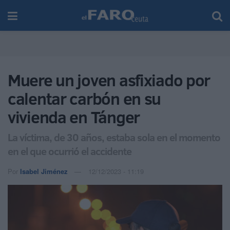
Muere un joven asfixiado por
calentar carbón en su
vivienda en Tánger
La víctima, de 30 años, estaba sola en el momento
en el que ocurrió el accidente
Por
Isabel Jiménez
12/12/2023 - 11:19