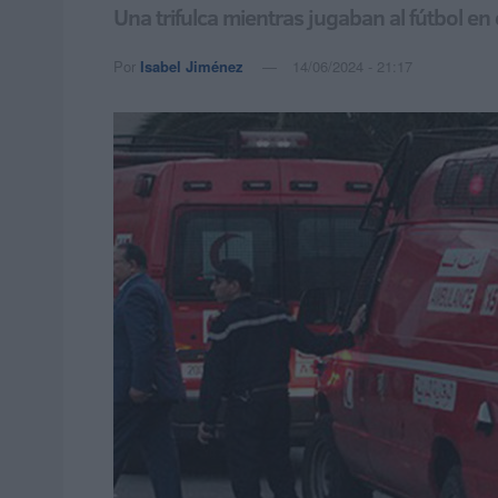
Una trifulca mientras jugaban al fútbol en 
Por
Isabel Jiménez
14/06/2024 - 21:17