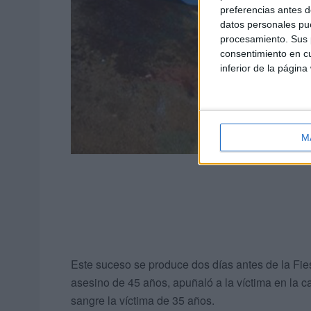
preferencias antes d
datos personales pue
procesamiento. Sus p
consentimiento en cu
inferior de la página
M
Este suceso se produce dos días antes de la Fiest
asesino de 45 años, apuñaló a la víctima en la car
sangre la víctima de 35 años.