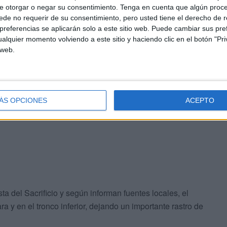
e otorgar o negar su consentimiento.
Tenga en cuenta que algún proc
de no requerir de su consentimiento, pero usted tiene el derecho de r
referencias se aplicarán solo a este sitio web. Puede cambiar sus pref
alquier momento volviendo a este sitio y haciendo clic en el botón "Pri
 web.
ÁS OPCIONES
ACEPTO
a del Sacrificio y según informan fuentes locales, el
a y en el tronco inferior, dejando un importante rastro de