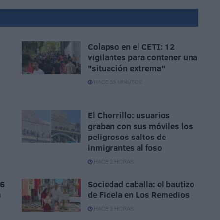
Colapso en el CETI: 12
vigilantes para contener una
"situación extrema"
HACE 53 MINUTOS
El Chorrillo: usuarios
graban con sus móviles los
peligrosos saltos de
inmigrantes al foso
HACE 2 HORAS
 6
Sociedad caballa: el bautizo
a
de Fidela en Los Remedios
HACE 3 HORAS