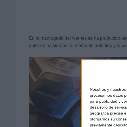
En la madrugada del viernes se ha producido otro
autor no ha sido por el momento detenido y la po
Nosotros y nuestro
procesamos datos per
para publicidad y co
desarrollo de servici
geográfica precisa e 
otorgarnos su conse
previamente descrito