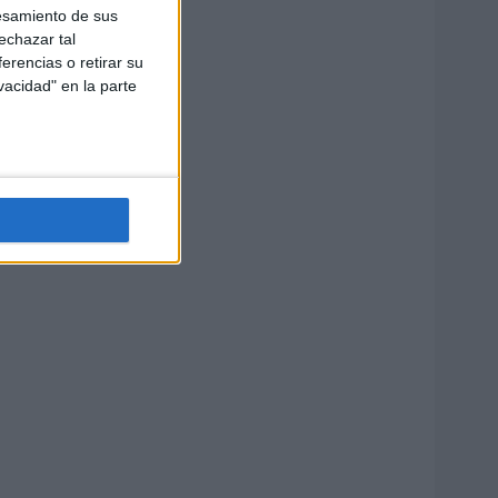
esamiento de sus
echazar tal
erencias o retirar su
vacidad" en la parte