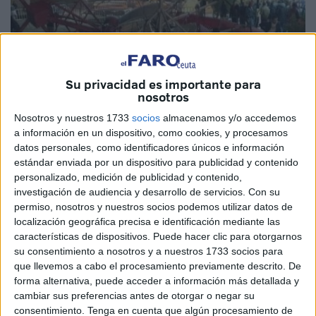
Su privacidad es importante para
nosotros
Nosotros y nuestros 1733
socios
almacenamos y/o accedemos
a información en un dispositivo, como cookies, y procesamos
Tetuan Plus News / Fnideq City News
datos personales, como identificadores únicos e información
estándar enviada por un dispositivo para publicidad y contenido
personalizado, medición de publicidad y contenido,
investigación de audiencia y desarrollo de servicios.
Con su
permiso, nosotros y nuestros socios podemos utilizar datos de
Uno de los heridos en
el accidente en una atracción de
localización geográfica precisa e identificación mediante las
feria que ocurrió en Tánger
el pasado 22 de julio ha
características de dispositivos. Puede hacer clic para otorgarnos
fallecido este sábado al no poder superar las graves
su consentimiento a nosotros y a nuestros 1733 socios para
que llevemos a cabo el procesamiento previamente descrito. De
heridas que sufrió en este suceso.
forma alternativa, puede acceder a información más detallada y
cambiar sus preferencias antes de otorgar o negar su
El joven, llamado Anas Adris según cita el medio
Tanja24,
consentimiento.
Tenga en cuenta que algún procesamiento de