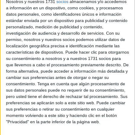
Hoy en día, la expresión se usa para enfatizar la
Nosotros y nuestros 1731
socios
almacenamos y/o accedemos
a información en un dispositivo, como cookies, y procesamos
necesidad de pasar de la teoría a la práctica.
datos personales, como identificadores únicos e información
estándar enviada por un dispositivo para publicidad y contenido
En el contexto político resulta válida tal afirmación
personalizado, medición de publicidad y contenido,
pudiéndose usar también de forma más específica para
investigación de audiencia y desarrollo de servicios.
Con su
referirnos a la importancia de la acción práctica en dicho
permiso, nosotros y nuestros socios podemos utilizar datos de
contexto.
localización geográfica precisa e identificación mediante las
características de dispositivos. Puede hacer clic para otorgarnos
SU ORIGEN, ACTUALIDAD Y FUTURO EN LA POLÍTICA
su consentimiento a nosotros y a nuestros 1731 socios para
que llevemos a cabo el procesamiento previamente descrito. De
ESPAÑOLA.
forma alternativa, puede acceder a información más detallada y
cambiar sus preferencias antes de otorgar o negar su
Siempre ha sido una realidad permanente que nuestros
consentimiento.
Tenga en cuenta que algún procesamiento de
políticos no han dado la talla para demostrar la eficacia de
sus datos personales puede no requerir de su consentimiento,
una política pública responsable,
pero usted tiene el derecho de rechazar tal procesamiento. Sus
preferencias se aplicarán solo a este sitio web. Puede cambiar
Sabido es, que la misma no se evalúa por sus puntuales
sus preferencias o retirar su consentimiento en cualquier
acercamientos y adulaciones mediante discursos o
momento volviendo a este sitio y haciendo clic en el botón
"Privacidad" en la parte inferior de la página web.
promesas durante las consabidas campañas electorales.