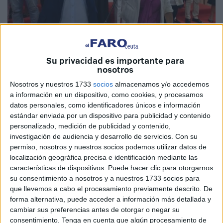
Imagen de archivo
Su privacidad es importante para
nosotros
Nosotros y nuestros 1733
socios
almacenamos y/o accedemos
a información en un dispositivo, como cookies, y procesamos
Nos vino a ver la ministra Montero. Llegó, apadrinó la lista
datos personales, como identificadores únicos e información
estándar enviada por un dispositivo para publicidad y contenido
del PSOE e invitó a llevar en parihuelas a la Presidencia
personalizado, medición de publicidad y contenido,
de Ceuta al candidato Gutiérrez. También soltó las perlas,
investigación de audiencia y desarrollo de servicios.
Con su
falsas por supuesto, que siguen eligiendo los socialistas
permiso, nosotros y nuestros socios podemos utilizar datos de
para presentarse en sociedad. La mejor esa de “somos el
localización geográfica precisa e identificación mediante las
características de dispositivos. Puede hacer clic para otorgarnos
partido de los derechos humanos”.
su consentimiento a nosotros y a nuestros 1733 socios para
que llevemos a cabo el procesamiento previamente descrito. De
El mensaje lo habrá aprendido del compañero Marlaska, el
forma alternativa, puede acceder a información más detallada y
que olvidó la toga de juez para permitir políticas
cambiar sus preferencias antes de otorgar o negar su
intolerables en la valla o el mismo que nos invita a dormir
consentimiento.
Tenga en cuenta que algún procesamiento de