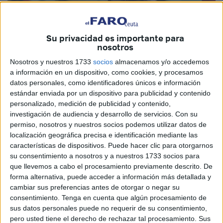
Su privacidad es importante para
nosotros
Imagen cedida
Nosotros y nuestros 1733
socios
almacenamos y/o accedemos
a información en un dispositivo, como cookies, y procesamos
datos personales, como identificadores únicos e información
estándar enviada por un dispositivo para publicidad y contenido
personalizado, medición de publicidad y contenido,
Imagínate sentarte a jugar al Monopoly y observar cómo
investigación de audiencia y desarrollo de servicios.
Con su
todas las consecuencias de la partida se traducen a tu
permiso, nosotros y nuestros socios podemos utilizar datos de
plato de comida o a los billetes que tienes en el bolsillo.
localización geográfica precisa e identificación mediante las
Ves a otros jugadores comprando calles y viviendas,
características de dispositivos. Puede hacer clic para otorgarnos
su consentimiento a nosotros y a nuestros 1733 socios para
mientras que tú apenas puedes pagar un alquiler de las
que llevemos a cabo el procesamiento previamente descrito. De
primeras casillas.
forma alternativa, puede acceder a información más detallada y
cambiar sus preferencias antes de otorgar o negar su
Injusto, ¿verdad? Pero, las reglas, en teoría, son las
consentimiento.
Tenga en cuenta que algún procesamiento de
mismas para todos: los ciudadanos pasamos por el mismo
sus datos personales puede no requerir de su consentimiento,
tablero, la vida. Sin embargo, no todos empezamos desde
pero usted tiene el derecho de rechazar tal procesamiento. Sus