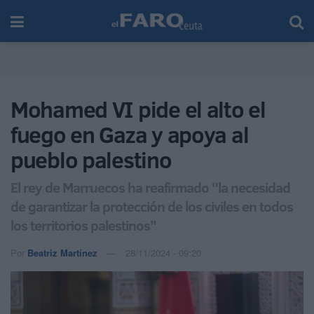
Mohamed VI pide el alto el
fuego en Gaza y apoya al
pueblo palestino
El rey de Marruecos ha reafirmado "la necesidad
de garantizar la protección de los civiles en todos
los territorios palestinos"
Por
Beatriz Martínez
28/11/2024 - 09:20