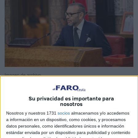
Imagen de archivo
Su privacidad es importante para
nosotros
Coincidiendo con el Día Internacional de Solidaridad con
el Pueblo Palestino, el rey de Marruecos, Mohamed VI, ha
Nosotros y nuestros 1731
socios
almacenamos y/o accedemos
a información en un dispositivo, como cookies, y procesamos
reafirmado su apoyo a la causa palestina. Mohamed VI
datos personales, como identificadores únicos e información
destacó la necesidad de lograr una "solución inmediata y
estándar enviada por un dispositivo para publicidad y contenido
duradera" en la Franja de Gaza y el cese de "los repetidos