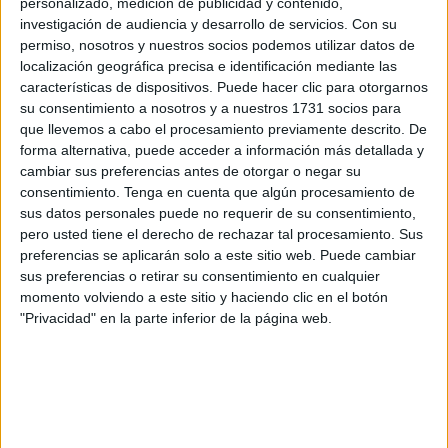
personalizado, medición de publicidad y contenido,
ataques contra poblaciones pacíficas en Cisjordania y
investigación de audiencia y desarrollo de servicios.
Con su
permiso, nosotros y nuestros socios podemos utilizar datos de
Jerusalén".
localización geográfica precisa e identificación mediante las
características de dispositivos. Puede hacer clic para otorgarnos
En un mensaje dirigido este pasado martes al presidente
su consentimiento a nosotros y a nuestros 1731 socios para
del Comité de la ONU sobre el Ejercicio de los Derechos
que llevemos a cabo el procesamiento previamente descrito. De
Inalienables del Pueblo Palestino, Cheikh Niang, el
forma alternativa, puede acceder a información más detallada y
monarca afirmó que Marruecos apoya "todas las iniciativas
cambiar sus preferencias antes de otorgar o negar su
constructivas destinadas a encontrar soluciones prácticas
consentimiento.
Tenga en cuenta que algún procesamiento de
sus datos personales puede no requerir de su consentimiento,
para establecer un alto el fuego concreto y permanente y
pero usted tiene el derecho de rechazar tal procesamiento. Sus
reparar la situación humanitaria en los territorios
preferencias se aplicarán solo a este sitio web. Puede cambiar
palestinos".
sus preferencias o retirar su consentimiento en cualquier
momento volviendo a este sitio y haciendo clic en el botón
Marruecos reafirma "la necesidad de garantizar la
"Privacidad" en la parte inferior de la página web.
protección de los civiles en todos los territorios palestinos
y de evitar atacarlos y ponerlos en peligro de muerte",
añade el mensaje reproducido por la agencia oficial
marroquí
MAP
.