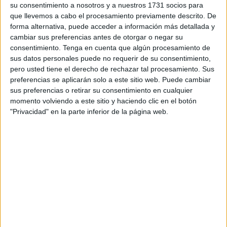
su consentimiento a nosotros y a nuestros 1731 socios para
La ministra de Transportes, Movilidad y Agenda Urbana,
que llevemos a cabo el procesamiento previamente descrito. De
Raquel Sánchez, ha presidido este martes la firma de
forma alternativa, puede acceder a información más detallada y
varios acuerdos con diez comunidades autónomas y 16
cambiar sus preferencias antes de otorgar o negar su
municipios, incluyendo Ceuta, “para
impulsar la
consentimiento.
Tenga en cuenta que algún procesamiento de
sus datos personales puede no requerir de su consentimiento,
construcción
en alquiler asequible o social y la
pero usted tiene el derecho de rechazar tal procesamiento. Sus
rehabilitación de 4.262
viviendas
con 149,6 millones de
preferencias se aplicarán solo a este sitio web. Puede cambiar
euros de los fondos europeos de recuperación
sus preferencias o retirar su consentimiento en cualquier
NextGenerationEU, que se complementarán con
momento volviendo a este sitio y haciendo clic en el botón
"Privacidad" en la parte inferior de la página web.
inversiones público-privadas”.
En este sentido se han rubricado acuerdos con Asturias,
Canarias, Navarra, Comunidad Valenciana, Castilla y
León, Comunidad de Madrid, Andalucía y la Ciudad
Autónoma de Ceuta, con el objetivo de edificar 2.846
viviendas en suelo público “para alquiler social o a precio
asequible, con una aportación por parte de Mitma de casi
121,7 millones de euros, con cargo al Plan de