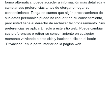
forma alternativa, puede acceder a información más detallada y
cambiar sus preferencias antes de otorgar o negar su
Los tres participantes disputaron un total de tres partidos
consentimiento.
Tenga en cuenta que algún procesamiento de
en modalidad de individuales y un partido en dobles cada
sus datos personales puede no requerir de su consentimiento,
uno, donde cabe destacar dos victorias conseguida por el
pero usted tiene el derecho de rechazar tal procesamiento. Sus
jugador masculino Víctor Díaz Borrego tanto en
preferencias se aplicarán solo a este sitio web. Puede cambiar
sus preferencias o retirar su consentimiento en cualquier
individuales como dobles, otorgando dos victorias para el
momento volviendo a este sitio y haciendo clic en el botón
conjunto caballa en el Campeonato de España de tenis
"Privacidad" en la parte inferior de la página web.
alevín.
Un campeonato de España donde ha resultado ser la
campeona en categoría femenina la jugadora valenciana
Edurne Tortajada, flamante finalista del Master Nacional
del Marca Junior Cup y Jóvenes promesas que se disputó
en nuestra ciudad el pasado mes de octubre de 2023. La
tenista valenciana derrotó en la final a Ioana Ciocan en
dos sets por un marcador de 6-2 y 6-1.
La valenciana, primera favorita del cuadro, dominó el