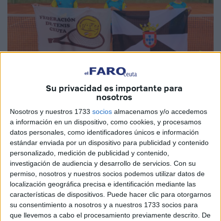
Su privacidad es importante para
nosotros
Imagen cedida
Nosotros y nuestros 1733
socios
almacenamos y/o accedemos
a información en un dispositivo, como cookies, y procesamos
datos personales, como identificadores únicos e información
estándar enviada por un dispositivo para publicidad y contenido
personalizado, medición de publicidad y contenido,
La semana pasada del 23 al 30 de junio de 2024, los
investigación de audiencia y desarrollo de servicios.
Con su
jugadores
Mireya Gómez Moreno, Víctor Díaz Borrego e
permiso, nosotros y nuestros socios podemos utilizar datos de
Izhan Pato Naranjo
de la territorial de Ceuta participaban
localización geográfica precisa e identificación mediante las
en el
Campeonato de España Autonómico
en la
características de dispositivos. Puede hacer clic para otorgarnos
categoría alevín en las instalaciones del
Club de Tennis
su consentimiento a nosotros y a nuestros 1733 socios para
que llevemos a cabo el procesamiento previamente descrito. De
Urgell
(Lleida - Cataluña).