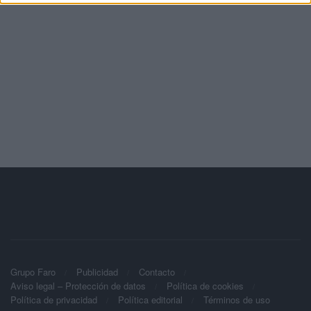
Grupo Faro
Publicidad
Contacto
Aviso legal – Protección de datos
Política de cookies
Política de privacidad
Política editorial
Términos de uso