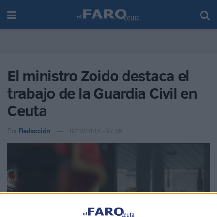
El ministro Zoido destaca el
trabajo de la Guardia Civil en
Ceuta
Por
Redacción
02/12/2016 - 07:55