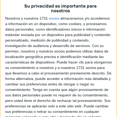
Su privacidad es importante para
nosotros
Nosotros y nuestros 1731
socios
almacenamos y/o accedemos
a información en un dispositivo, como cookies, y procesamos
datos personales, como identificadores únicos e información
GRA362. MADRID, 01/12/2016.- La ministra de defensa, María Dolores de Cospedal
estándar enviada por un dispositivo para publicidad y contenido
(i) y el ministro de interior, José Ignacio Zoido (d), durante la toma de posesión del
personalizado, medición de publicidad y contenido,
nuevo director de la Guardia Civil, José Manuel Holgado, hoy en la Dirección General
investigación de audiencia y desarrollo de servicios.
Con su
de la Guardia Civil en Madrid. EFE/ÁNGEL DÍAZ.
permiso, nosotros y nuestros socios podemos utilizar datos de
localización geográfica precisa e identificación mediante las
características de dispositivos. Puede hacer clic para otorgarnos
su consentimiento a nosotros y a nuestros 1731 socios para
que llevemos a cabo el procesamiento previamente descrito. De
El ministro del Interior, Juan Ignacio Zoido, destacó ayer
forma alternativa, puede acceder a información más detallada y
cambiar sus preferencias antes de otorgar o negar su
que la "seña de identidad" de la Guardia Civil, es decir, su
consentimiento.
Tenga en cuenta que algún procesamiento de
carácter militar, seguirá vigente, lo que no impedirá que
sus datos personales puede no requerir de su consentimiento,
avance en su modernización.
pero usted tiene el derecho de rechazar tal procesamiento. Sus
preferencias se aplicarán solo a este sitio web. Puede cambiar
El titular de Interior, quien aseguró que los ciudadanos se
sus preferencias o retirar su consentimiento en cualquier