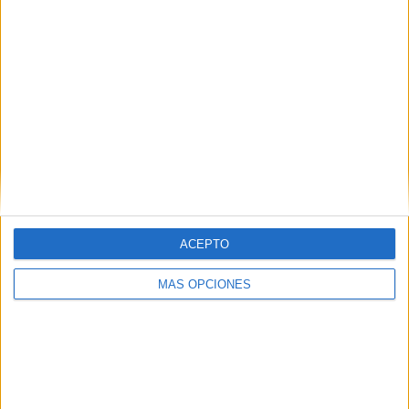
HACE 7 HORAS
Cuando las palabras dejan de describir la
realidad
HACE 7 HORAS
El asesoramiento profesional: el escudo
militar contra la desinformación en redes
HACE 8 HORAS
El inicio del curso escolar este año… con
sabor a pérdida
ACEPTO
HACE 8 HORAS
MÁS OPCIONES
La factura
HACE 9 HORAS