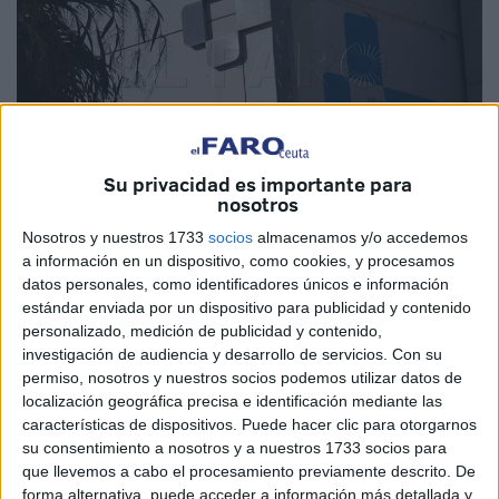
Su privacidad es importante para
nosotros
Nosotros y nuestros 1733
socios
almacenamos y/o accedemos
Archivo
a información en un dispositivo, como cookies, y procesamos
datos personales, como identificadores únicos e información
estándar enviada por un dispositivo para publicidad y contenido
personalizado, medición de publicidad y contenido,
investigación de audiencia y desarrollo de servicios.
Con su
Ingesa
y la
Ciudad
Autónoma de Ceuta han emitido un
permiso, nosotros y nuestros socios podemos utilizar datos de
comunicado conjunto en el que aclaran que el militar que
localización geográfica precisa e identificación mediante las
ha fallecido este domingo no era positivo en
Covid
, ni
características de dispositivos. Puede hacer clic para otorgarnos
su consentimiento a nosotros y a nuestros 1733 socios para
tampoco estaba confinado, negando la información
que llevemos a cabo el procesamiento previamente descrito. De
publicada por un medio de comunicación, en este caso
El
forma alternativa, puede acceder a información más detallada y