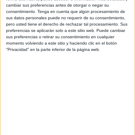
Pueblo
.
cambiar sus preferencias antes de otorgar o negar su
consentimiento.
Tenga en cuenta que algún procesamiento de
El comunicado oficial difundido dice que “la persona que
sus datos personales puede no requerir de su consentimiento,
ha fallecido en su domicilio no dio positivo por COVID-19 y
pero usted tiene el derecho de rechazar tal procesamiento. Sus
no se encontraba confinada por el virus. Los hechos han
preferencias se aplicarán solo a este sitio web. Puede cambiar
sus preferencias o retirar su consentimiento en cualquier
pasado a disposición judicial y será el médico forense el
momento volviendo a este sitio y haciendo clic en el botón
encargado de dictaminar la causa de la muerte”, detallan.
"Privacidad" en la parte inferior de la página web.
“Desde el INGESA y la Consejería de Sanidad de la
Ciudad Autónoma de Ceuta venimos insistiendo desde el
inicio de la pandemia en que la claridad y la veracidad de
las informaciones son fundamentales en estos momentos,
mucho más cuando estamos hablando de temas con alta
sensibilidad como es un fallecimiento. INGESA y la
Consejería de Sanidad de la Ciudad Autónoma de Ceuta
vienen informando de manera oportuna, diaria y veraz de
los datos sobre COVID-19 en Ceuta. Agradecemos a todos
los medios de comunicación que contrasten y verifiquen la