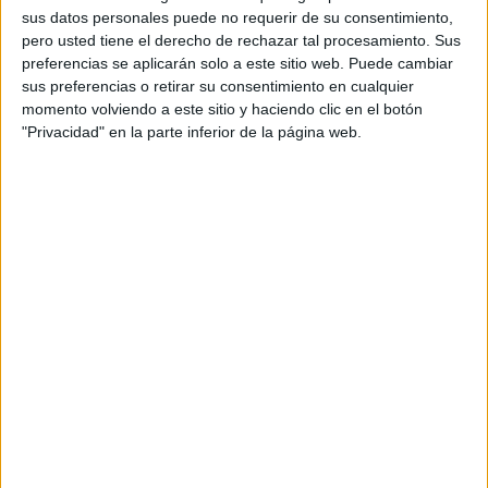
sus datos personales puede no requerir de su consentimiento,
mezquitas que han abiertos sus puertas.
pero usted tiene el derecho de rechazar tal procesamiento. Sus
preferencias se aplicarán solo a este sitio web. Puede cambiar
El primer imam que ofició la musal-la, recuperada en 2008,
sus preferencias o retirar su consentimiento en cualquier
ha sido el encargado de dirigir la oración. En el sermón, ha
momento volviendo a este sitio y haciendo clic en el botón
enviado un mensaje paz.
"Privacidad" en la parte inferior de la página web.
a menor afluencia de fieles se ha debido al puente festivo
porque son muchos los musulmanes que han
aprovechado pasar celebrarlo con la familia en Marruecos.
La UCIDCE, al igual que el imam, ha condenado el
terrorismo.
Los asistentes han querido transmitir sus felicitaciones
todos los ceutíes y a la sociedad en general puesto que la
Pascua ya forma parte de las tradiciones locales.
Al concluir el rezo, los musulmanes han vuelto a sus
hogares para celebrar el sacrificio en sus casas o en