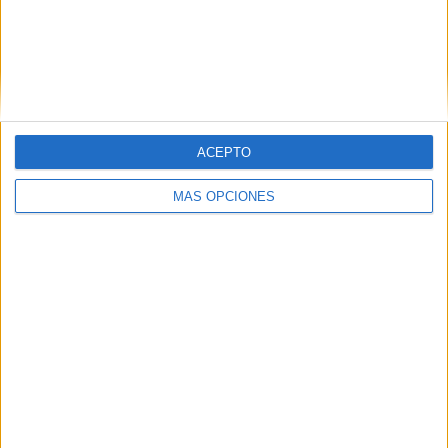
Related
Posts
Qué pena, qué pena
HACE 6 HORAS
Defender a Ceuta, está por encima de las
siglas
ACEPTO
HACE 6 HORAS
MÁS OPCIONES
¡Rápido, rápido!: las mafias se forran
sacando inmigrantes de Ceuta
HACE 7 HORAS
Un inmigrante intenta la entrada en
Ceuta desde Marruecos en parapente
HACE 7 HORAS
La playa del Trampolín estrena diez
baños y treinta duchas para atender a los
inmigrantes