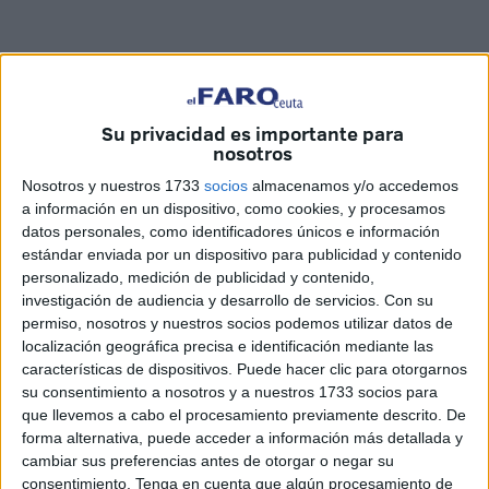
Quino/Mauro Mancebo
Su privacidad es importante para
nosotros
Nosotros y nuestros 1733
socios
almacenamos y/o accedemos
a información en un dispositivo, como cookies, y procesamos
Mensajes de paz y condena del
datos personales, como identificadores únicos e información
estándar enviada por un dispositivo para publicidad y contenido
terrorismo
personalizado, medición de publicidad y contenido,
investigación de audiencia y desarrollo de servicios.
Con su
permiso, nosotros y nuestros socios podemos utilizar datos de
Miles de ceutíes han sacrificado este viernes un cordero
localización geográfica precisa e identificación mediante las
para festejar la mayor celebración del calendario
características de dispositivos. Puede hacer clic para otorgarnos
musulmán: la Pascua del Sacrificio.
su consentimiento a nosotros y a nuestros 1733 socios para
que llevemos a cabo el procesamiento previamente descrito. De
Un rito que ha tenido lugar después del rezo colectivo al
forma alternativa, puede acceder a información más detallada y
aire libre que ha congregado a los fieles en la explanada
cambiar sus preferencias antes de otorgar o negar su
consentimiento.
Tenga en cuenta que algún procesamiento de
de Loma Margarita, junto a Sidi Embarek y en las