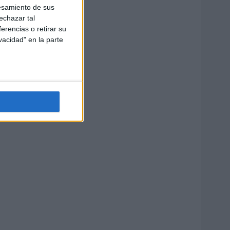
esamiento de sus
echazar tal
erencias o retirar su
vacidad" en la parte