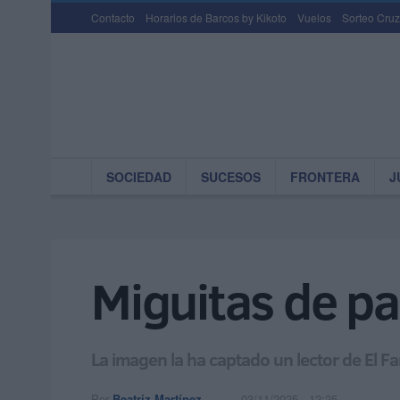
Contacto
Horarios de Barcos by Kikoto
Vuelos
Sorteo Cruz
SOCIEDAD
SUCESOS
FRONTERA
J
Miguitas de pa
La imagen la ha captado un lector de El F
Por
Beatriz Martínez
03/11/2025 - 12:25