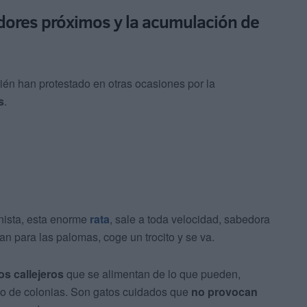
dores próximos y la acumulación de
ién han protestado en otras ocasiones por la
s
.
nista, esta enorme
rata
, sale a toda velocidad, sabedora
n para las palomas, coge un trocito y se va.
os callejeros
que se alimentan de lo que pueden,
o de colonias. Son gatos cuidados que
no provocan