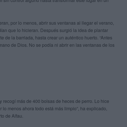
í sin control alguno hasta transformar este lugar en un
eran, por lo menos, abrir sus ventanas al llegar el verano,
an que lo hicieran. Después surgió la idea de plantar
te de la barriada, hasta crear un auténtico huerto. “Antes
mano de Dios. No se podía ni abrir en las ventanas de los
 y recogí más de 400 bolsas de heces de perro. Lo hice
or lo menos ahora todo está más limpio”, ha explicado,
to de Alfau.