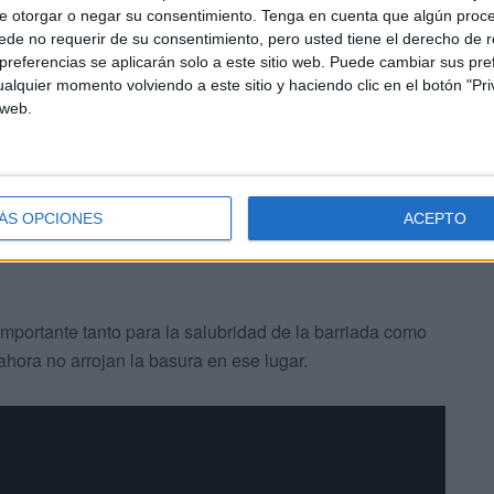
e otorgar o negar su consentimiento.
Tenga en cuenta que algún proc
Consejería de Medio Ambiente de que le colocarían una
de no requerir de su consentimiento, pero usted tiene el derecho de r
e lo vallarían todo para mantenerlo más cuidado. Esas
referencias se aplicarán solo a este sitio web. Puede cambiar sus pref
d es que llevo gastado un dineral. He comprado 60 sacos
alquier momento volviendo a este sitio y haciendo clic en el botón "Pri
o se podía ni clavar la zoleta y he sembrado abono.
 web.
el huerto por lo que sale de mi bolsillo. Quitando que
provecho y lo echamos ahí”.
ÁS OPCIONES
ACEPTO
mportante tanto para la salubridad de la barriada como
hora no arrojan la basura en ese lugar.