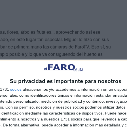
s, flores, árboles frutales... aprovechando así ese
do, en este lugar tan especial. Miguel lo hizo con sus
bar de primera mano las cámaras de FaroTV. Eso sí, su
mpio posible y lo que va consiguiendo del huerto es
sembrado tomates, pimiento, limones, acelgas… pero todo
los vecinos y se puedan aprovechar de esta acción”.
Su privacidad es importante para nosotros
s 1731
socios
almacenamos y/o accedemos a información en un disposit
sonales, como identificadores únicos e información estándar enviada 
ntenido personalizado, medición de publicidad y contenido, investigaci
os.
Con su permiso, nosotros y nuestros socios podemos utilizar datos 
identificación mediante las características de dispositivos. Puede hacer
es que el dinero lo ha tenido que poner de su bolsillo,
ntimiento a nosotros y a nuestros 1731 socios para que llevemos a ca
 se le haya disparado en los últimos meses. Asimismo,
. De forma alternativa, puede acceder a información más detallada y 