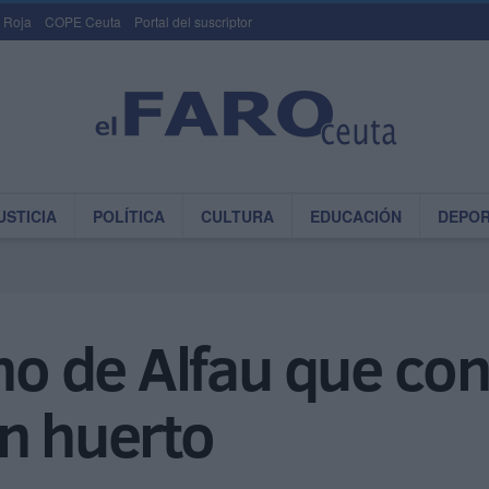
 Roja
COPE Ceuta
Portal del suscriptor
USTICIA
POLÍTICA
CULTURA
EDUCACIÓN
DEPO
no de Alfau que con
n huerto