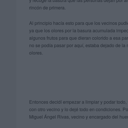
y recoge la basura que las personas dejan por ah
rincón de primera.
Al principio hacía esto para que los vecinos pudi
ya que los olores por la basura acumulada impedí
algunos frutos para que dieran colorido a esa par
no se podía pasar por aquí, estaba dejado de la 
olores.
Entonces decidí empezar a limpiar y podar todo,
con otro vecino y lo dejé todo en condiciones. P
Miguel Ángel Rivas, vecino y encargado del huer