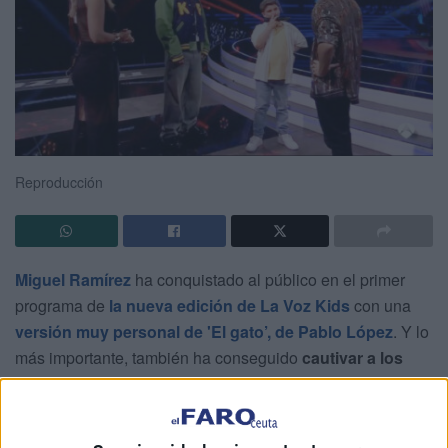
Reproducción
Miguel Ramírez
ha conquistado al público en el primer
programa de
la nueva edición de La Voz Kids
con una
versión muy personal de 'El gato’, de Pablo López
. Y lo
más importante, también ha conseguido
cautivar a los
coaches
, lo que da el pase para
continuar en el
programa
. De este modo,
el nombre de Ceuta
continuará
sonando en este
talent show
.