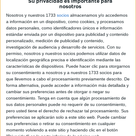
Su privacidad es importante para
nosotros
Este pequeño pero gran artista continuará en el programa
Nosotros y nuestros 1733
socios
almacenamos y/o accedemos
en el equipo de David Bisbal
. Un verdadero sueño, ya
a información en un dispositivo, como cookies, y procesamos
que como expresó el propio Miguel al término de su
datos personales, como identificadores únicos e información
actuación, era el coach con el que le gustaría entrar a
estándar enviada por un dispositivo para publicidad y contenido
formar parte del programa.
personalizado, medición de publicidad y contenido,
investigación de audiencia y desarrollo de servicios.
Con su
Su actuación en
las audiciones a ciegas
era muy
permiso, nosotros y nuestros socios podemos utilizar datos de
localización geográfica precisa e identificación mediante las
esperada por los ceutíes seguidores de La Voz Kids,
características de dispositivos. Puede hacer clic para otorgarnos
quienes tuvieron que esperar hasta que el programa de
su consentimiento a nosotros y a nuestros 1733 socios para
este sábado se encontrara ya en su recta final para
que llevemos a cabo el procesamiento previamente descrito. De
disfrutar de la voz de Miguel Ramírez y su habilidad
forma alternativa, puede acceder a información más detallada y
cambiar sus preferencias antes de otorgar o negar su
tocando el piano.
consentimiento.
Tenga en cuenta que algún procesamiento de
sus datos personales puede no requerir de su consentimiento,
Pasadas las 12 de la madrugada
pero usted tiene el derecho de rechazar tal procesamiento. Sus
preferencias se aplicarán solo a este sitio web. Puede cambiar
Pasaban las 12 de la madrugada
cuando Miguel
sus preferencias o retirar su consentimiento en cualquier
momento volviendo a este sitio y haciendo clic en el botón
Ramírez apareció en escena. En primer lugar dieron paso