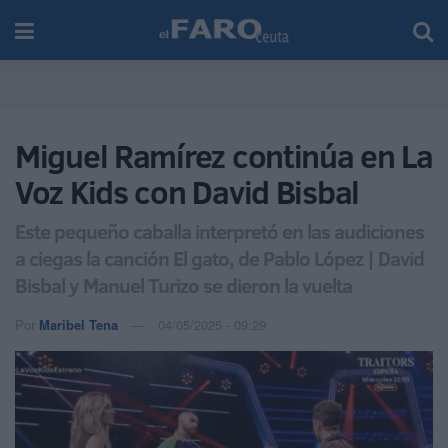
Miguel Ramírez continúa en La
Voz Kids con David Bisbal
Este pequeño caballa interpretó en las audiciones
a ciegas la canción El gato, de Pablo López | David
Bisbal y Manuel Turizo se dieron la vuelta
Por
Maribel Tena
04/05/2025 - 09:29