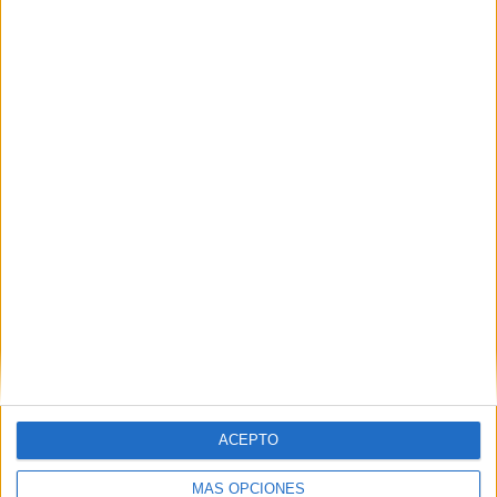
El Colegio de Médicos pide a Mónica
García medidas urgentes ante la
"catástrofe asistencial" en Ceuta
HACE 7 HORAS
Aymane, el joven con la equipación del
Milan que murió en el cruce a Ceuta
HACE 8 HORAS
ACEPTO
MÁS OPCIONES