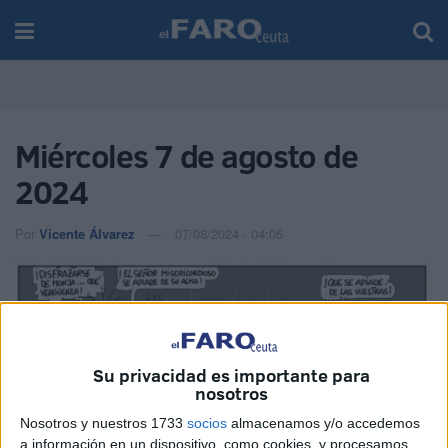
Miércoles 7 de agosto de
2024
Por
Vicente Álvarez
07/08/2024 - 04:05
Su privacidad es importante para
nosotros
Nosotros y nuestros 1733
socios
almacenamos y/o accedemos
a información en un dispositivo, como cookies, y procesamos