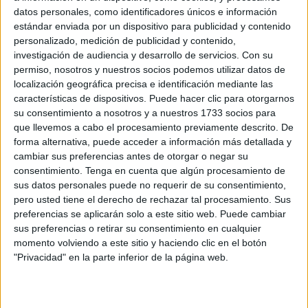
datos personales, como identificadores únicos e información
estándar enviada por un dispositivo para publicidad y contenido
Related
Posts
personalizado, medición de publicidad y contenido,
investigación de audiencia y desarrollo de servicios.
Con su
Ceuta es mucha Ceuta
permiso, nosotros y nuestros socios podemos utilizar datos de
localización geográfica precisa e identificación mediante las
HACE 6 HORAS
características de dispositivos. Puede hacer clic para otorgarnos
su consentimiento a nosotros y a nuestros 1733 socios para
UGT se suma a la concentración de las
que llevemos a cabo el procesamiento previamente descrito. De
cuatro culturas: "Ceuta necesita unidad,
forma alternativa, puede acceder a información más detallada y
respuestas y más recursos"
cambiar sus preferencias antes de otorgar o negar su
HACE 7 HORAS
consentimiento.
Tenga en cuenta que algún procesamiento de
sus datos personales puede no requerir de su consentimiento,
Ceuta invadida, sus médicos
pero usted tiene el derecho de rechazar tal procesamiento. Sus
sobrepasados
preferencias se aplicarán solo a este sitio web. Puede cambiar
HACE 7 HORAS
sus preferencias o retirar su consentimiento en cualquier
momento volviendo a este sitio y haciendo clic en el botón
Carta abierta al ministro de Asuntos
"Privacidad" en la parte inferior de la página web.
Exteriores, Unión Europea y Cooperación
HACE 7 HORAS