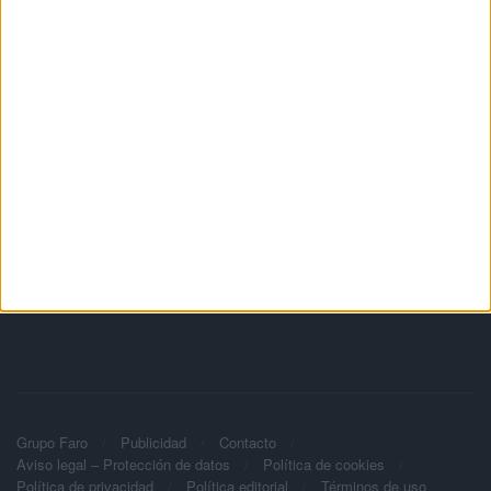
Grupo Faro
Publicidad
Contacto
Aviso legal – Protección de datos
Política de cookies
Política de privacidad
Política editorial
Términos de uso