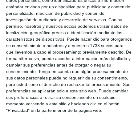
datos personales, como identificadores únicos e información
estándar enviada por un dispositivo para publicidad y contenido
personalizado, medición de publicidad y contenido,
Related
Posts
investigación de audiencia y desarrollo de servicios.
Con su
permiso, nosotros y nuestros socios podemos utilizar datos de
CCOO acusa a Servilimpce de actuar
localización geográfica precisa e identificación mediante las
como en su etapa privada por culpa del
características de dispositivos. Puede hacer clic para otorgarnos
"eje del mal"
su consentimiento a nosotros y a nuestros 1733 socios para
que llevemos a cabo el procesamiento previamente descrito. De
HACE 1 HORA
forma alternativa, puede acceder a información más detallada y
Ceuta nos necesita
cambiar sus preferencias antes de otorgar o negar su
consentimiento.
Tenga en cuenta que algún procesamiento de
HACE 2 HORAS
sus datos personales puede no requerir de su consentimiento,
pero usted tiene el derecho de rechazar tal procesamiento. Sus
No los odio, pero los desprecio
preferencias se aplicarán solo a este sitio web. Puede cambiar
HACE 2 HORAS
sus preferencias o retirar su consentimiento en cualquier
momento volviendo a este sitio y haciendo clic en el botón
Sin pelos en la lengua
"Privacidad" en la parte inferior de la página web.
HACE 2 HORAS
Refugios climáticos
HACE 2 HORAS