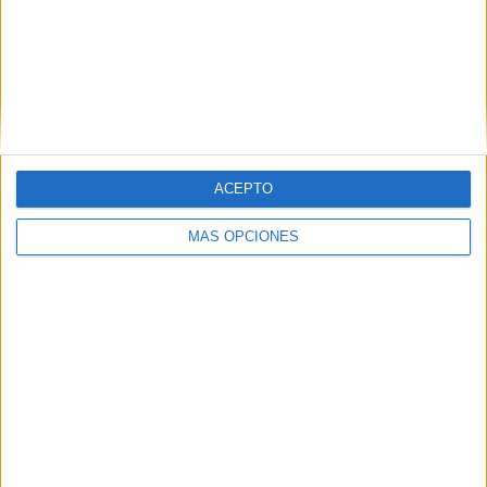
ACEPTO
Grupo Faro
Publicidad
Contacto
Aviso legal – Protección de datos
Política de cookies
MÁS OPCIONES
Política de privacidad
Política editorial
Términos de uso
Grupo Faro © 2023