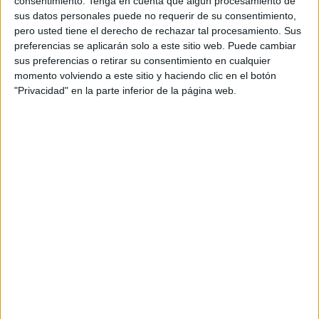
consentimiento.
Tenga en cuenta que algún procesamiento de
HACE 19 MINUTOS
sus datos personales puede no requerir de su consentimiento,
pero usted tiene el derecho de rechazar tal procesamiento. Sus
Villegas y las trabas en los fichajes: “He
preferencias se aplicarán solo a este sitio web. Puede cambiar
tenido que dar más explicaciones de la
sus preferencias o retirar su consentimiento en cualquier
cuenta”
momento volviendo a este sitio y haciendo clic en el botón
HACE 52 MINUTOS
"Privacidad" en la parte inferior de la página web.
La Cámara cifra en casi 30 millones las
pérdidas en agosto por la crisis de Ceuta
HACE 58 MINUTOS
La crisis que Marruecos ha causado en
Ceuta extiende sus tentáculos al PSOE
HACE 1 HORA