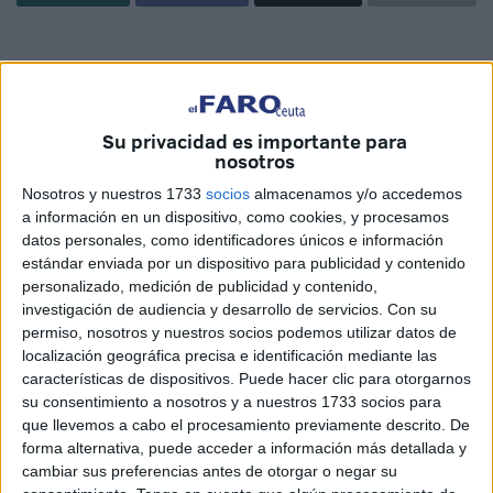
Su privacidad es importante para
Related
Posts
nosotros
Nosotros y nuestros 1733
socios
almacenamos y/o accedemos
Torres apuesta por la reagrupación
a información en un dispositivo, como cookies, y procesamos
familiar de los menores y anuncia las
datos personales, como identificadores únicos e información
visitas de Albares y Robles
estándar enviada por un dispositivo para publicidad y contenido
HACE 50 SEGUNDOS
personalizado, medición de publicidad y contenido,
investigación de audiencia y desarrollo de servicios.
Con su
Vox presiona al PP para frenar el reparto
permiso, nosotros y nuestros socios podemos utilizar datos de
de menores de Ceuta y apoye su ofensiva
localización geográfica precisa e identificación mediante las
contra Sánchez
características de dispositivos. Puede hacer clic para otorgarnos
su consentimiento a nosotros y a nuestros 1733 socios para
HACE 16 MINUTOS
que llevemos a cabo el procesamiento previamente descrito. De
Este sábado el Ceuta debuta en Andorra
forma alternativa, puede acceder a información más detallada y
con una lista corta y mucha ilusión
cambiar sus preferencias antes de otorgar o negar su