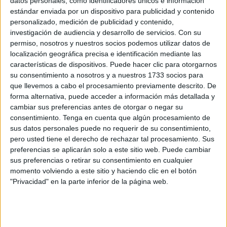
datos personales, como identificadores únicos e información
estándar enviada por un dispositivo para publicidad y contenido
personalizado, medición de publicidad y contenido,
Related
Posts
investigación de audiencia y desarrollo de servicios.
Con su
permiso, nosotros y nuestros socios podemos utilizar datos de
Consecuencias medioambientales de la
localización geográfica precisa e identificación mediante las
invasión de Ceuta
características de dispositivos. Puede hacer clic para otorgarnos
su consentimiento a nosotros y a nuestros 1733 socios para
HACE 12 SEGUNDOS
que llevemos a cabo el procesamiento previamente descrito. De
En una ciudad sin límites
forma alternativa, puede acceder a información más detallada y
cambiar sus preferencias antes de otorgar o negar su
HACE 16 SEGUNDOS
consentimiento.
Tenga en cuenta que algún procesamiento de
sus datos personales puede no requerir de su consentimiento,
El mito de Ceuta Mago
pero usted tiene el derecho de rechazar tal procesamiento. Sus
HACE 23 SEGUNDOS
preferencias se aplicarán solo a este sitio web. Puede cambiar
sus preferencias o retirar su consentimiento en cualquier
Proteger a la infancia
momento volviendo a este sitio y haciendo clic en el botón
HACE 1 MINUTO
"Privacidad" en la parte inferior de la página web.
Sábado 8 de agosto de 2026
HACE 1 MINUTO