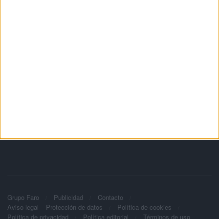
Grupo Faro
Publicidad
Contacto
Aviso legal – Protección de datos
Política de cookies
Política de privacidad
Política editorial
Términos de uso