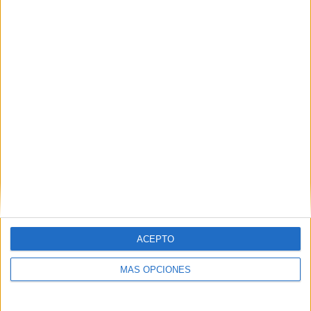
Yunes, uno de los rostros de la tragedia
del Tarajal
HACE 3 MINUTOS
ACEPTO
MÁS OPCIONES